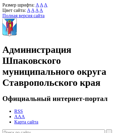
Размер шрифта:
A
A
A
Цвет сайта:
A
A
A
A
Полная версия сайта
Администрация
Шпаковского
муниципального округа
Ставропольского края
Официальный интернет-портал
RSS
AAA
Карта сайта