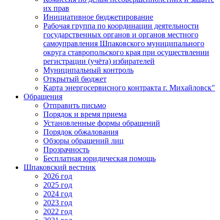
их прав
Инициативное бюджетирование
Рабочая группа по координации деятельности
государственных органов и органов местного
самоуправления Шпаковского муниципального
округа ставропольского края при осуществлении
регистрации (учёта) избирателей
Муниципальный контроль
Открытый бюджет
Карта энергосервисного контракта г. Михайловск"
Обращения
Отправить письмо
Порядок и время приема
Установленные формы обращений
Порядок обжалования
Обзоры обращений лиц
Прозрачность
Бесплатная юридическая помощь
Шпаковский вестник
2026 год
2025 год
2024 год
2023 год
2022 год