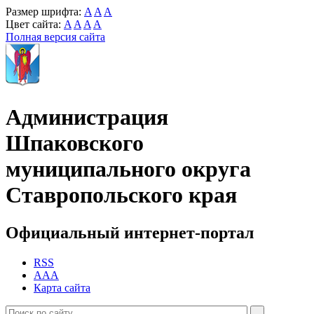
Размер шрифта:
A
A
A
Цвет сайта:
A
A
A
A
Полная версия сайта
Администрация
Шпаковского
муниципального округа
Ставропольского края
Официальный интернет-портал
RSS
AAA
Карта сайта