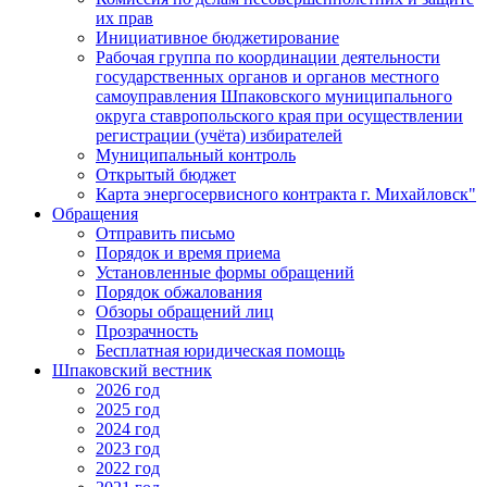
их прав
Инициативное бюджетирование
Рабочая группа по координации деятельности
государственных органов и органов местного
самоуправления Шпаковского муниципального
округа ставропольского края при осуществлении
регистрации (учёта) избирателей
Муниципальный контроль
Открытый бюджет
Карта энергосервисного контракта г. Михайловск"
Обращения
Отправить письмо
Порядок и время приема
Установленные формы обращений
Порядок обжалования
Обзоры обращений лиц
Прозрачность
Бесплатная юридическая помощь
Шпаковский вестник
2026 год
2025 год
2024 год
2023 год
2022 год