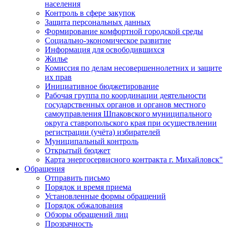
населения
Контроль в сфере закупок
Защита персональных данных
Формирование комфортной городской среды
Социально-экономическое развитие
Информация для освободившихся
Жилье
Комиссия по делам несовершеннолетних и защите
их прав
Инициативное бюджетирование
Рабочая группа по координации деятельности
государственных органов и органов местного
самоуправления Шпаковского муниципального
округа ставропольского края при осуществлении
регистрации (учёта) избирателей
Муниципальный контроль
Открытый бюджет
Карта энергосервисного контракта г. Михайловск"
Обращения
Отправить письмо
Порядок и время приема
Установленные формы обращений
Порядок обжалования
Обзоры обращений лиц
Прозрачность