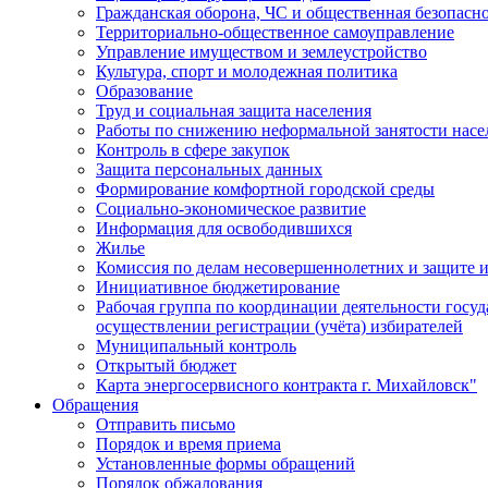
Гражданская оборона, ЧС и общественная безопасн
Территориально-общественное самоуправление
Управление имуществом и землеустройство
Культура, спорт и молодежная политика
Образование
Труд и социальная защита населения
Работы по снижению неформальной занятости насе
Контроль в сфере закупок
Защита персональных данных
Формирование комфортной городской среды
Социально-экономическое развитие
Информация для освободившихся
Жилье
Комиссия по делам несовершеннолетних и защите и
Инициативное бюджетирование
Рабочая группа по координации деятельности госу
осуществлении регистрации (учёта) избирателей
Муниципальный контроль
Открытый бюджет
Карта энергосервисного контракта г. Михайловск"
Обращения
Отправить письмо
Порядок и время приема
Установленные формы обращений
Порядок обжалования