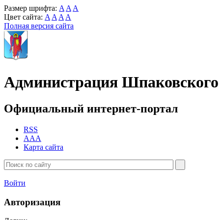
Размер шрифта:
A
A
A
Цвет сайта:
A
A
A
A
Полная версия сайта
Администрация Шпаковского 
Официальный интернет-портал
RSS
AAA
Карта сайта
Войти
Авторизация