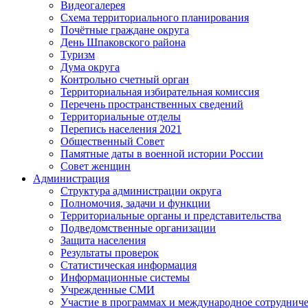
Видеогалерея
Схема территориального планирования
Почётные граждане округа
День Шпаковского района
Туризм
Дума округа
Контрольно счетный орган
Территориальная избирательная комиссия
Перечень пространственных сведений
Территориальные отделы
Перепись населения 2021
Общественный Совет
Памятные даты в военной истории России
Совет женщин
Администрация
Структура администрации округа
Полномочия, задачи и функции
Территориальные органы и представительства
Подведомственные организации
Защита населения
Результаты проверок
Статистическая информация
Информационные системы
Учрежденные СМИ
Участие в программах и международное сотруднич