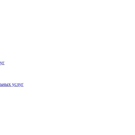
уг
ьных услуг