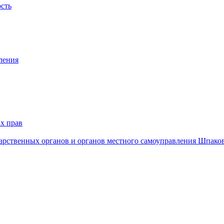
ость
ления
х прав
дарственных органов и органов местного самоуправления Шпако