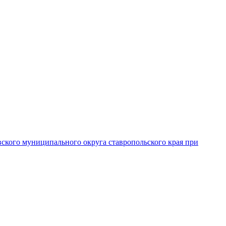
вского муниципального округа ставропольского края при