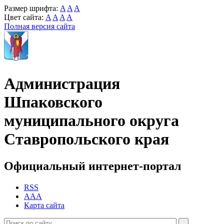
Размер шрифта:
A
A
A
Цвет сайта:
A
A
A
A
Полная версия сайта
Администрация
Шпаковского
муниципального округа
Ставропольского края
Официальный интернет-портал
RSS
AAA
Карта сайта