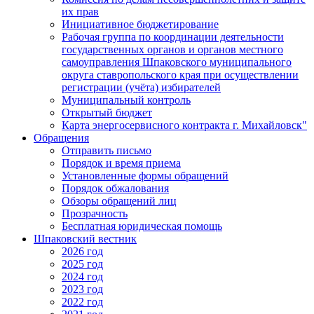
их прав
Инициативное бюджетирование
Рабочая группа по координации деятельности
государственных органов и органов местного
самоуправления Шпаковского муниципального
округа ставропольского края при осуществлении
регистрации (учёта) избирателей
Муниципальный контроль
Открытый бюджет
Карта энергосервисного контракта г. Михайловск"
Обращения
Отправить письмо
Порядок и время приема
Установленные формы обращений
Порядок обжалования
Обзоры обращений лиц
Прозрачность
Бесплатная юридическая помощь
Шпаковский вестник
2026 год
2025 год
2024 год
2023 год
2022 год