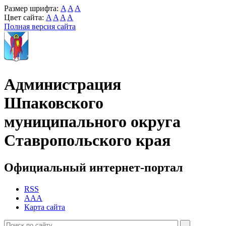
Размер шрифта:
A
A
A
Цвет сайта:
A
A
A
A
Полная версия сайта
Администрация
Шпаковского
муниципального округа
Ставропольского края
Официальный интернет-портал
RSS
AAA
Карта сайта