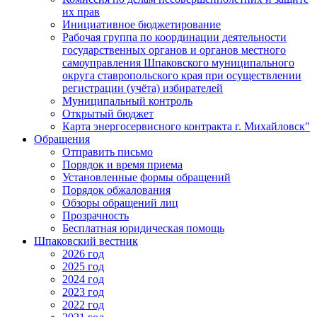
их прав
Инициативное бюджетирование
Рабочая группа по координации деятельности
государственных органов и органов местного
самоуправления Шпаковского муниципального
округа ставропольского края при осуществлении
регистрации (учёта) избирателей
Муниципальный контроль
Открытый бюджет
Карта энергосервисного контракта г. Михайловск"
Обращения
Отправить письмо
Порядок и время приема
Установленные формы обращений
Порядок обжалования
Обзоры обращений лиц
Прозрачность
Бесплатная юридическая помощь
Шпаковский вестник
2026 год
2025 год
2024 год
2023 год
2022 год