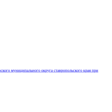
вского муниципального округа ставропольского края при