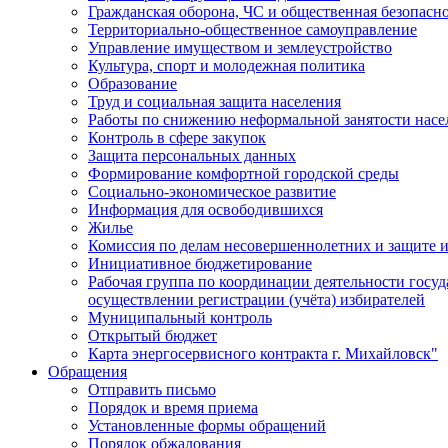
Гражданская оборона, ЧС и общественная безопасн
Территориально-общественное самоуправление
Управление имуществом и землеустройство
Культура, спорт и молодежная политика
Образование
Труд и социальная защита населения
Работы по снижению неформальной занятости насе
Контроль в сфере закупок
Защита персональных данных
Формирование комфортной городской среды
Социально-экономическое развитие
Информация для освободившихся
Жилье
Комиссия по делам несовершеннолетних и защите и
Инициативное бюджетирование
Рабочая группа по координации деятельности госу
осуществлении регистрации (учёта) избирателей
Муниципальный контроль
Открытый бюджет
Карта энергосервисного контракта г. Михайловск"
Обращения
Отправить письмо
Порядок и время приема
Установленные формы обращений
Порядок обжалования