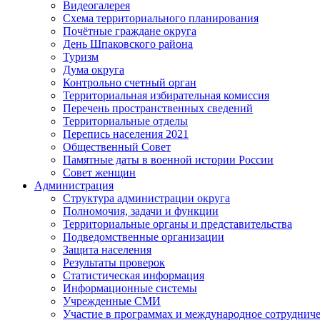
Видеогалерея
Схема территориального планирования
Почётные граждане округа
День Шпаковского района
Туризм
Дума округа
Контрольно счетный орган
Территориальная избирательная комиссия
Перечень пространственных сведений
Территориальные отделы
Перепись населения 2021
Общественный Совет
Памятные даты в военной истории России
Совет женщин
Администрация
Структура администрации округа
Полномочия, задачи и функции
Территориальные органы и представительства
Подведомственные организации
Защита населения
Результаты проверок
Статистическая информация
Информационные системы
Учрежденные СМИ
Участие в программах и международное сотруднич