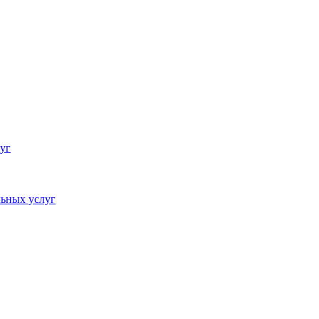
уг
ьных услуг