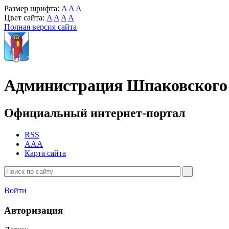
Размер шрифта:
A
A
A
Цвет сайта:
A
A
A
A
Полная версия сайта
Администрация Шпаковского 
Официальный интернет-портал
RSS
AAA
Карта сайта
Войти
Авторизация