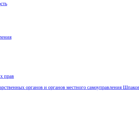
ость
ления
х прав
дарственных органов и органов местного самоуправления Шпако