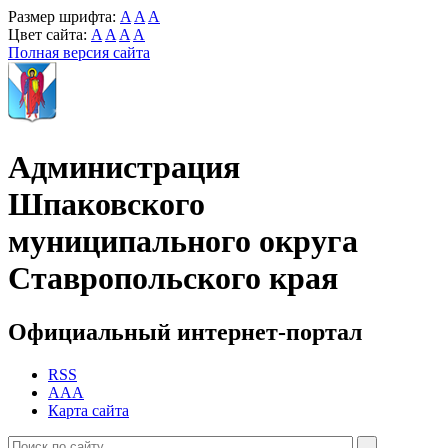
Размер шрифта:
A
A
A
Цвет сайта:
A
A
A
A
Полная версия сайта
Администрация
Шпаковского
муниципального округа
Ставропольского края
Официальный интернет-портал
RSS
AAA
Карта сайта