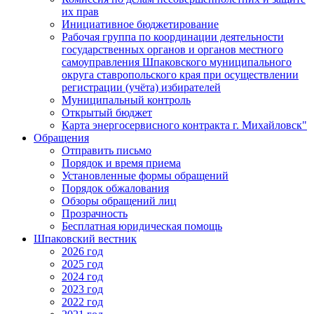
их прав
Инициативное бюджетирование
Рабочая группа по координации деятельности
государственных органов и органов местного
самоуправления Шпаковского муниципального
округа ставропольского края при осуществлении
регистрации (учёта) избирателей
Муниципальный контроль
Открытый бюджет
Карта энергосервисного контракта г. Михайловск"
Обращения
Отправить письмо
Порядок и время приема
Установленные формы обращений
Порядок обжалования
Обзоры обращений лиц
Прозрачность
Бесплатная юридическая помощь
Шпаковский вестник
2026 год
2025 год
2024 год
2023 год
2022 год