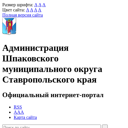
Размер шрифта:
A
A
A
Цвет сайта:
A
A
A
A
Полная версия сайта
Администрация
Шпаковского
муниципального округа
Ставропольского края
Официальный интернет-портал
RSS
AAA
Карта сайта