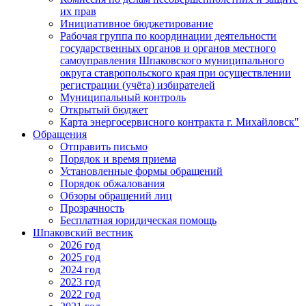
их прав
Инициативное бюджетирование
Рабочая группа по координации деятельности
государственных органов и органов местного
самоуправления Шпаковского муниципального
округа ставропольского края при осуществлении
регистрации (учёта) избирателей
Муниципальный контроль
Открытый бюджет
Карта энергосервисного контракта г. Михайловск"
Обращения
Отправить письмо
Порядок и время приема
Установленные формы обращений
Порядок обжалования
Обзоры обращений лиц
Прозрачность
Бесплатная юридическая помощь
Шпаковский вестник
2026 год
2025 год
2024 год
2023 год
2022 год