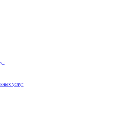
уг
ьных услуг