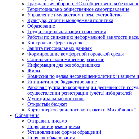
Гражданская оборона, ЧС и общественная безопасн
Территориально-общественное самоуправление
Управление имуществом и землеустройство
Культура, спорт и молодежная политика
Образование
Труд и социальная защита населения
Работы по снижению неформальной занятости насе
Контроль в сфере закупок
Защита персональных данных
Формирование комфортной городской среды
Социально-экономическое развитие
Информация для освободившихся
Жилье
Комиссия по делам несовершеннолетних и защите и
Инициативное бюджетирование
Рабочая группа по координации деятельности госу
осуществлении регистрации (учёта) избирателей
Муниципальный контроль
Открытый бюджет
Карта энергосервисного контракта г. Михайловск"
Обращения
Отправить письмо
Порядок и время приема
Установленные формы обращений
Порядок обжалования