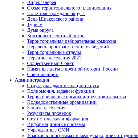
Видеогалерея
Схема территориального планирования
Почётные граждане округа
День Шпаковского района
Туризм
Дума округа
Контрольно счетный орган
Территориальная избирательная комиссия
Перечень пространственных сведений
Территориальные отделы
Перепись населения 2021
Общественный Совет
Памятные даты в военной истории России
Совет женщин
Администрация
Структура администрации округа
Полномочия, задачи и функции
Территориальные органы и представительства
Подведомственные организации
Защита населения
Результаты проверок
Статистическая информация
Информационные системы
Учрежденные СМИ
Участие в программах и международное сотруднич