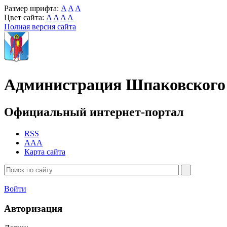
Размер шрифта:
A
A
A
Цвет сайта:
A
A
A
A
Полная версия сайта
Администрация Шпаковского 
Официальный интернет-портал
RSS
AAA
Карта сайта
Войти
Авторизация