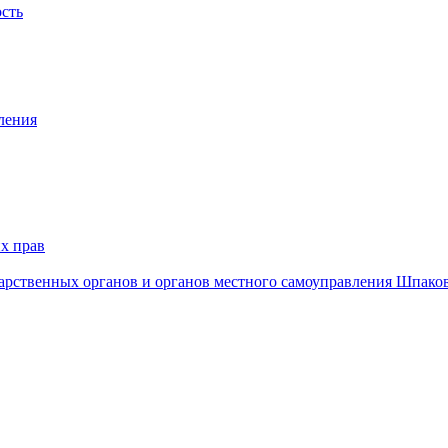
ость
ления
х прав
дарственных органов и органов местного самоуправления Шпако