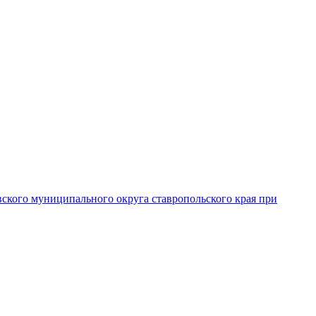
вского муниципального округа ставропольского края при