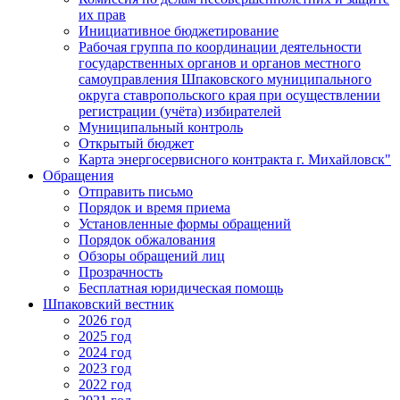
их прав
Инициативное бюджетирование
Рабочая группа по координации деятельности
государственных органов и органов местного
самоуправления Шпаковского муниципального
округа ставропольского края при осуществлении
регистрации (учёта) избирателей
Муниципальный контроль
Открытый бюджет
Карта энергосервисного контракта г. Михайловск"
Обращения
Отправить письмо
Порядок и время приема
Установленные формы обращений
Порядок обжалования
Обзоры обращений лиц
Прозрачность
Бесплатная юридическая помощь
Шпаковский вестник
2026 год
2025 год
2024 год
2023 год
2022 год