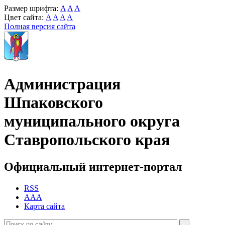
Размер шрифта:
A
A
A
Цвет сайта:
A
A
A
A
Полная версия сайта
Администрация
Шпаковского
муниципального округа
Ставропольского края
Официальный интернет-портал
RSS
AAA
Карта сайта