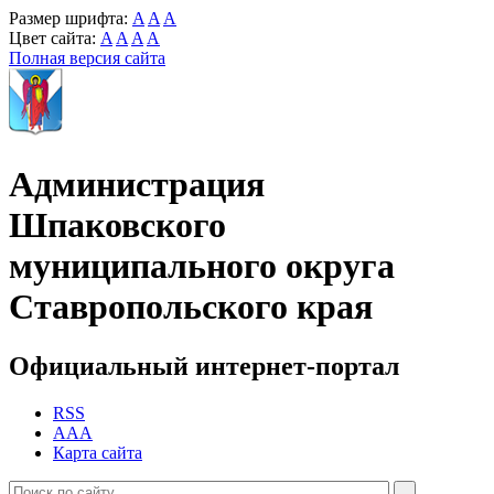
Размер шрифта:
A
A
A
Цвет сайта:
A
A
A
A
Полная версия сайта
Администрация
Шпаковского
муниципального округа
Ставропольского края
Официальный интернет-портал
RSS
AAA
Карта сайта