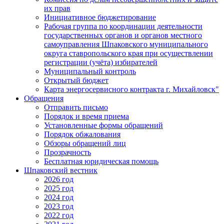
их прав
Инициативное бюджетирование
Рабочая группа по координации деятельности
государственных органов и органов местного
самоуправления Шпаковского муниципального
округа ставропольского края при осуществлении
регистрации (учёта) избирателей
Муниципальный контроль
Открытый бюджет
Карта энергосервисного контракта г. Михайловск"
Обращения
Отправить письмо
Порядок и время приема
Установленные формы обращений
Порядок обжалования
Обзоры обращений лиц
Прозрачность
Бесплатная юридическая помощь
Шпаковский вестник
2026 год
2025 год
2024 год
2023 год
2022 год