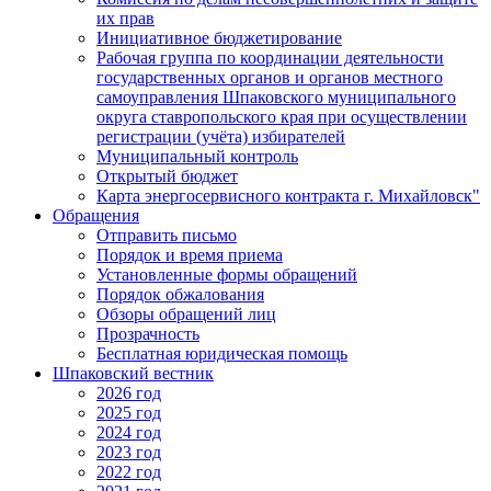
их прав
Инициативное бюджетирование
Рабочая группа по координации деятельности
государственных органов и органов местного
самоуправления Шпаковского муниципального
округа ставропольского края при осуществлении
регистрации (учёта) избирателей
Муниципальный контроль
Открытый бюджет
Карта энергосервисного контракта г. Михайловск"
Обращения
Отправить письмо
Порядок и время приема
Установленные формы обращений
Порядок обжалования
Обзоры обращений лиц
Прозрачность
Бесплатная юридическая помощь
Шпаковский вестник
2026 год
2025 год
2024 год
2023 год
2022 год