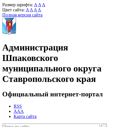
Размер шрифта:
A
A
A
Цвет сайта:
A
A
A
A
Полная версия сайта
Администрация
Шпаковского
муниципального округа
Ставропольского края
Официальный интернет-портал
RSS
AAA
Карта сайта