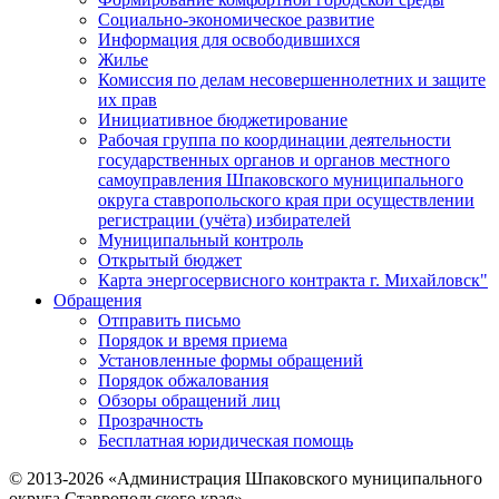
Социально-экономическое развитие
Информация для освободившихся
Жилье
Комиссия по делам несовершеннолетних и защите
их прав
Инициативное бюджетирование
Рабочая группа по координации деятельности
государственных органов и органов местного
самоуправления Шпаковского муниципального
округа ставропольского края при осуществлении
регистрации (учёта) избирателей
Муниципальный контроль
Открытый бюджет
Карта энергосервисного контракта г. Михайловск"
Обращения
Отправить письмо
Порядок и время приема
Установленные формы обращений
Порядок обжалования
Обзоры обращений лиц
Прозрачность
Бесплатная юридическая помощь
© 2013-2026 «Администрация Шпаковского муниципального
округа Ставропольского края»