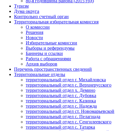
80-я годовщина района (2015 год)
Туризм
Дума округа
Контрольно счетный орган
Территориальная избирательная комиссия
О комиссии
Решения
Новости
Избирательные комиссии
Выборы и референдумы
Баннеры и ссылки
Работа с обращениями
Архив выборов
Перечень пространственных сведений
Территориальные отделы
территориальный отдел г. Михайловска
территориальный отдел с. Верхнерусского
территориальный отдел х. Демино
территориальный отдел с. Дубовка
территориальный отдел с. Казинка
территориальный отдел с. Надежда
территориальный отдел ст. Новомарьевской
территориальный отдел с. Пелагиада
территориальный отдел с. Сенгилеевского
территориальный отдел с. Татарка