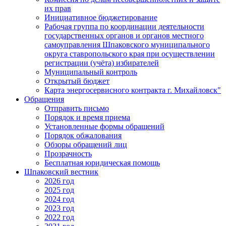
их прав
Инициативное бюджетирование
Рабочая группа по координации деятельности
государственных органов и органов местного
самоуправления Шпаковского муниципального
округа ставропольского края при осуществлении
регистрации (учёта) избирателей
Муниципальный контроль
Открытый бюджет
Карта энергосервисного контракта г. Михайловск"
Обращения
Отправить письмо
Порядок и время приема
Установленные формы обращений
Порядок обжалования
Обзоры обращений лиц
Прозрачность
Бесплатная юридическая помощь
Шпаковский вестник
2026 год
2025 год
2024 год
2023 год
2022 год