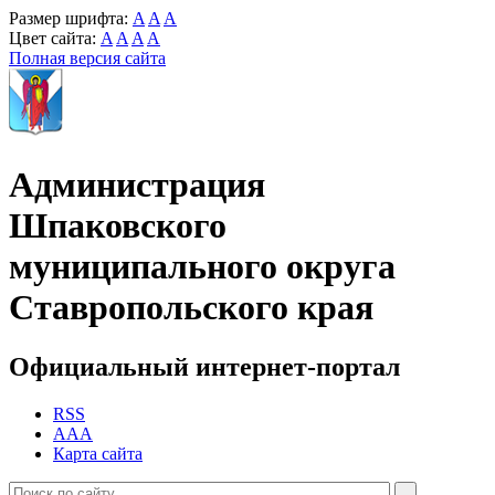
Размер шрифта:
A
A
A
Цвет сайта:
A
A
A
A
Полная версия сайта
Администрация
Шпаковского
муниципального округа
Ставропольского края
Официальный интернет-портал
RSS
AAA
Карта сайта