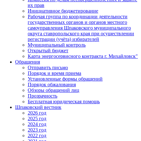
их прав
Инициативное бюджетирование
Рабочая группа по координации деятельности
государственных органов и органов местного
самоуправления Шпаковского муниципального
округа ставропольского края при осуществлении
регистрации (учёта) избирателей
Муниципальный контроль
Открытый бюджет
Карта энергосервисного контракта г. Михайловск"
Обращения
Отправить письмо
Порядок и время приема
Установленные формы обращений
Порядок обжалования
Обзоры обращений лиц
Прозрачность
Бесплатная юридическая помощь
Шпаковский вестник
2026 год
2025 год
2024 год
2023 год
2022 год