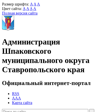
Размер шрифта:
A
A
A
Цвет сайта:
A
A
A
A
Полная версия сайта
Администрация
Шпаковского
муниципального округа
Ставропольского края
Официальный интернет-портал
RSS
AAA
Карта сайта