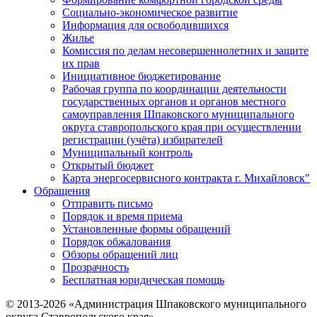
Социально-экономическое развитие
Информация для освободившихся
Жилье
Комиссия по делам несовершеннолетних и защите
их прав
Инициативное бюджетирование
Рабочая группа по координации деятельности
государственных органов и органов местного
самоуправления Шпаковского муниципального
округа ставропольского края при осуществлении
регистрации (учёта) избирателей
Муниципальный контроль
Открытый бюджет
Карта энергосервисного контракта г. Михайловск"
Обращения
Отправить письмо
Порядок и время приема
Установленные формы обращений
Порядок обжалования
Обзоры обращений лиц
Прозрачность
Бесплатная юридическая помощь
© 2013-2026 «Администрация Шпаковского муниципального
округа Ставропольского края»