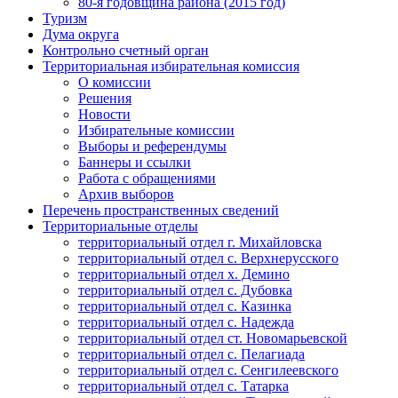
80-я годовщина района (2015 год)
Туризм
Дума округа
Контрольно счетный орган
Территориальная избирательная комиссия
О комиссии
Решения
Новости
Избирательные комиссии
Выборы и референдумы
Баннеры и ссылки
Работа с обращениями
Архив выборов
Перечень пространственных сведений
Территориальные отделы
территориальный отдел г. Михайловска
территориальный отдел с. Верхнерусского
территориальный отдел х. Демино
территориальный отдел с. Дубовка
территориальный отдел с. Казинка
территориальный отдел с. Надежда
территориальный отдел ст. Новомарьевской
территориальный отдел с. Пелагиада
территориальный отдел с. Сенгилеевского
территориальный отдел с. Татарка