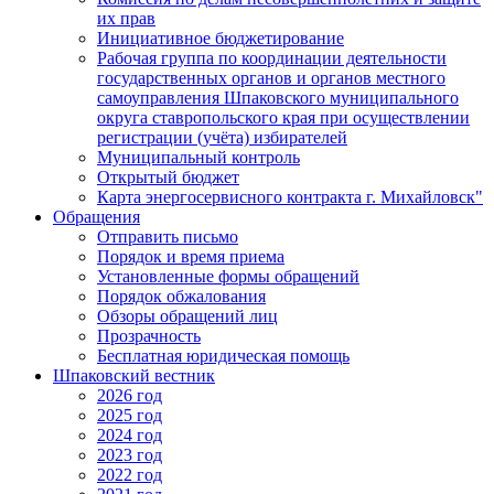
их прав
Инициативное бюджетирование
Рабочая группа по координации деятельности
государственных органов и органов местного
самоуправления Шпаковского муниципального
округа ставропольского края при осуществлении
регистрации (учёта) избирателей
Муниципальный контроль
Открытый бюджет
Карта энергосервисного контракта г. Михайловск"
Обращения
Отправить письмо
Порядок и время приема
Установленные формы обращений
Порядок обжалования
Обзоры обращений лиц
Прозрачность
Бесплатная юридическая помощь
Шпаковский вестник
2026 год
2025 год
2024 год
2023 год
2022 год