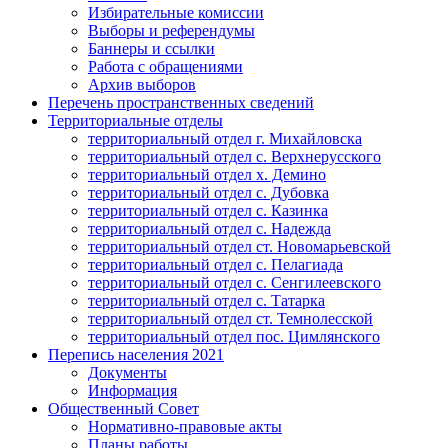
Избирательные комиссии
Выборы и референдумы
Баннеры и ссылки
Работа с обращениями
Архив выборов
Перечень пространственных сведений
Территориальные отделы
территориальный отдел г. Михайловска
территориальный отдел с. Верхнерусского
территориальный отдел х. Демино
территориальный отдел с. Дубовка
территориальный отдел с. Казинка
территориальный отдел с. Надежда
территориальный отдел ст. Новомарьевской
территориальный отдел с. Пелагиада
территориальный отдел с. Сенгилеевского
территориальный отдел с. Татарка
территориальный отдел ст. Темнолесской
территориальный отдел пос. Цимлянского
Перепись населения 2021
Документы
Информация
Общественный Совет
Нормативно-правовые акты
Планы работы