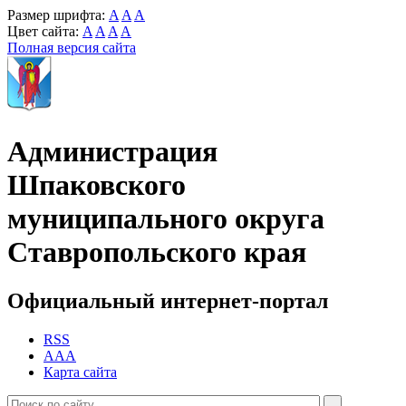
Размер шрифта:
A
A
A
Цвет сайта:
A
A
A
A
Полная версия сайта
Администрация
Шпаковского
муниципального округа
Ставропольского края
Официальный интернет-портал
RSS
AAA
Карта сайта