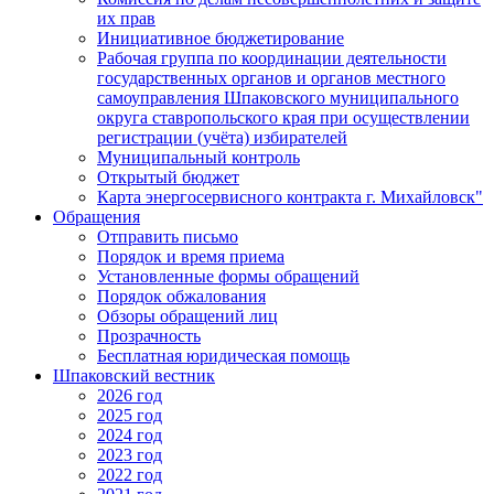
их прав
Инициативное бюджетирование
Рабочая группа по координации деятельности
государственных органов и органов местного
самоуправления Шпаковского муниципального
округа ставропольского края при осуществлении
регистрации (учёта) избирателей
Муниципальный контроль
Открытый бюджет
Карта энергосервисного контракта г. Михайловск"
Обращения
Отправить письмо
Порядок и время приема
Установленные формы обращений
Порядок обжалования
Обзоры обращений лиц
Прозрачность
Бесплатная юридическая помощь
Шпаковский вестник
2026 год
2025 год
2024 год
2023 год
2022 год