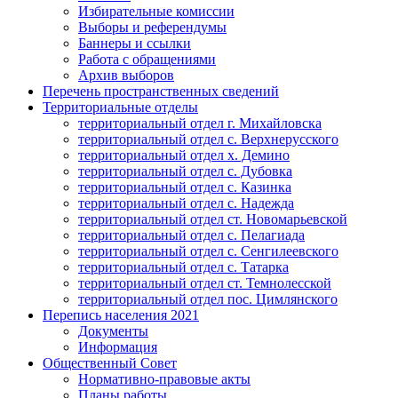
Избирательные комиссии
Выборы и референдумы
Баннеры и ссылки
Работа с обращениями
Архив выборов
Перечень пространственных сведений
Территориальные отделы
территориальный отдел г. Михайловска
территориальный отдел с. Верхнерусского
территориальный отдел х. Демино
территориальный отдел с. Дубовка
территориальный отдел с. Казинка
территориальный отдел с. Надежда
территориальный отдел ст. Новомарьевской
территориальный отдел с. Пелагиада
территориальный отдел с. Сенгилеевского
территориальный отдел с. Татарка
территориальный отдел ст. Темнолесской
территориальный отдел пос. Цимлянского
Перепись населения 2021
Документы
Информация
Общественный Совет
Нормативно-правовые акты
Планы работы