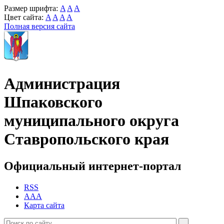
Размер шрифта:
A
A
A
Цвет сайта:
A
A
A
A
Полная версия сайта
Администрация
Шпаковского
муниципального округа
Ставропольского края
Официальный интернет-портал
RSS
AAA
Карта сайта