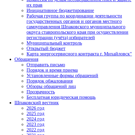
их прав
Инициативное бюджетирование
Рабочая группа по координации деятельности
государственных органов и органов местного
самоуправления Шпаковского муниципального
округа ставропольского края при осуществлении
регистрации (учёта) избирателей
Муниципальный контроль
Открытый бюджет
Карта энергосервисного контракта г. Михайловск"
Обращения
Отправить письмо
Порядок и время приема
Установленные формы обращений
Порядок обжалования
Обзоры обращений лиц
Прозрачность
Бесплатная юридическая помощь
Шпаковский вестник
2026 год
2025 год
2024 год
2023 год
2022 год