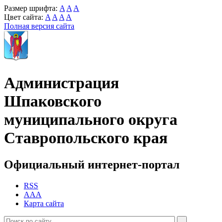
Размер шрифта:
A
A
A
Цвет сайта:
A
A
A
A
Полная версия сайта
Администрация
Шпаковского
муниципального округа
Ставропольского края
Официальный интернет-портал
RSS
AAA
Карта сайта