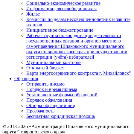
Социально-экономическое развитие
Информация для освободившихся
Жилье
Комиссия по делам несовершеннолетних и защите
их прав
Инициативное бюджетирование
Рабочая группа по координации деятельности
государственных органов и органов местного
самоуправления Шпаковского муниципального
округа ставропольского края при осуществлении
регистрации (учёта) избирателей
Муниципальный контроль
Открытый бюджет
Карта энергосервисного контракта г. Михайловск"
Обращения
Отправить письмо
Порядок и время приема
Установленные формы обращений
Порядок обжалования
Обзоры обращений лиц
Прозрачность
Бесплатная юридическая помощь
© 2013-2026 «Администрация Шпаковского муниципального
округа Ставропольского края»