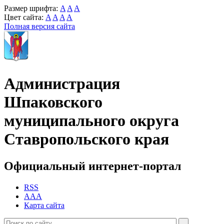
Размер шрифта:
A
A
A
Цвет сайта:
A
A
A
A
Полная версия сайта
Администрация
Шпаковского
муниципального округа
Ставропольского края
Официальный интернет-портал
RSS
AAA
Карта сайта