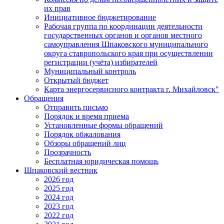
их прав
Инициативное бюджетирование
Рабочая группа по координации деятельности
государственных органов и органов местного
самоуправления Шпаковского муниципального
округа ставропольского края при осуществлении
регистрации (учёта) избирателей
Муниципальный контроль
Открытый бюджет
Карта энергосервисного контракта г. Михайловск"
Обращения
Отправить письмо
Порядок и время приема
Установленные формы обращений
Порядок обжалования
Обзоры обращений лиц
Прозрачность
Бесплатная юридическая помощь
Шпаковский вестник
2026 год
2025 год
2024 год
2023 год
2022 год