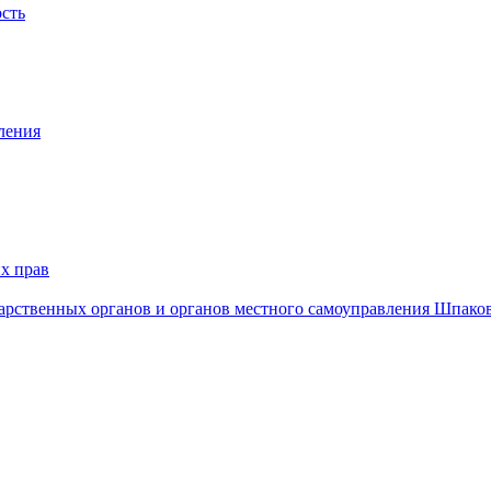
ость
ления
х прав
дарственных органов и органов местного самоуправления Шпако