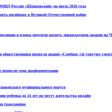
ОМВД России «Шпаковский» на июль 2026 года
мять погибших в Великой Отечественной войне
 полиции и вдовы почтили память ликвидаторов аварии на
и общественники провели акцию «Сообщи, где торгуют смер
е провели урок профориентации
аковского муниципального округа
ции ребенка до 14 лет по месту жительства онлайн
ия гражданина