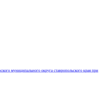
вского муниципального округа ставропольского края при