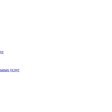
уг
ьных услуг