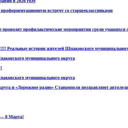
авии в 2026 году
 профориентационную встречу со старшеклассниками
е проводят профилактические мероприятия среди учащихся 
ьные истории жителей Шпаковского муниципального окру
аковского муниципального округа
!
аковского муниципального округа
руга и «Дорожное радио» Ставрополя поздравляют автоледи
— 8 Марта!