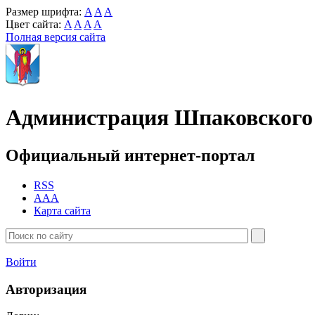
Размер шрифта:
A
A
A
Цвет сайта:
A
A
A
A
Полная версия сайта
Администрация Шпаковского 
Официальный интернет-портал
RSS
AAA
Карта сайта
Войти
Авторизация