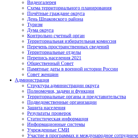
Видеогалерея
Схема территориального планирования
Почётные граждане округа
День Шпаковского района
Туризм
Дума округа
Контрольно счетный орган
Территориальная избирательная комиссия
Перечень пространственных сведений
Территориальные отделы
Перепись населения 2021
Общественный Совет
Памятные даты в военной истории России
Совет женщин
Администрация
Структура администрации округа
Полномочия, задачи и функции
Территориальные органы и представительства
Подведомственные организации
Защита населения
Результаты проверок
Статистическая информация
Информационные системы
Учрежденные СМИ
Участие в программах и международное сотруднич