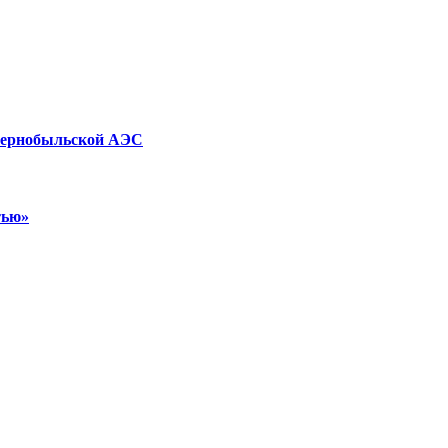
 Чернобыльской АЭС
тью»