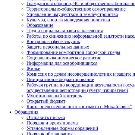
Гражданская оборона, ЧС и общественная безопасн
Территориально-общественное самоуправление
Управление имуществом и землеустройство
Культура, спорт и молодежная политика
Образование
Труд и социальная защита населения
Работы по снижению неформальной занятости насе
Контроль в сфере закупок
Защита персональных данных
Формирование комфортной городской среды
Социально-экономическое развитие
Информация для освободившихся
Жилье
Комиссия по делам несовершеннолетних и защите и
Инициативное бюджетирование
Рабочая группа по координации деятельности госу
осуществлении регистрации (учёта) избирателей
Муниципальный контроль
Открытый бюджет
Карта энергосервисного контракта г. Михайловск"
Обращения
Отправить письмо
Порядок и время приема
Установленные формы обращений
Порядок обжалования