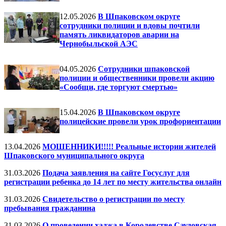
12.05.2026
В Шпаковском округе
сотрудники полиции и вдовы почтили
память ликвидаторов аварии на
Чернобыльской АЭС
04.05.2026
Сотрудники шпаковской
полиции и общественники провели акцию
«Сообщи, где торгуют смертью»
15.04.2026
В Шпаковском округе
полицейские провели урок профориентации
13.04.2026
МОШЕННИКИ!!!!! Реальные истории жителей
Шпаковского муниципального округа
31.03.2026
Подача заявления на сайте Госуслуг для
регистрации ребенка до 14 лет по месту жительства онлайн
31.03.2026
Свидетельство о регистрации по месту
пребывания гражданина
31.03.2026
О проведении хаджа в Королевстве Саудовская