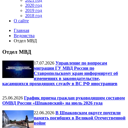
2021 год
2020 год
2019 год
2018 год
О сайте
Главная
Ведомства
Отдел МВД
Отдел МВД
17.07.2026
Управление по вопросам
миграции ГУ МВД России по
Ставропольскому краю информирует об
изменениях в законодательстве,
касающихся проходящих службу в ВС РФ иностранцев
25.06.2026
График приема граждан руководящим составом
ОМВД России «Шпаковский» на июль 2026 года
22.06.2026
В Шпаковском округе почтили
память погибших в Великой Отечественной
войне