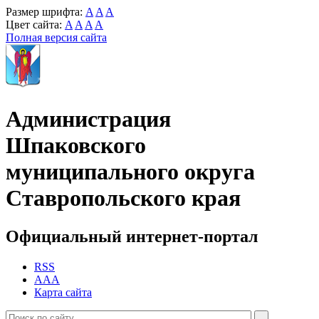
Размер шрифта:
A
A
A
Цвет сайта:
A
A
A
A
Полная версия сайта
Администрация
Шпаковского
муниципального округа
Ставропольского края
Официальный интернет-портал
RSS
AAA
Карта сайта