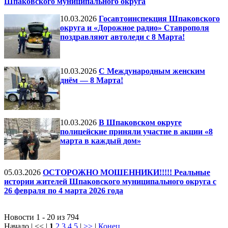
Шпаковского муниципального округа
10.03.2026
Госавтоинспекция Шпаковского
округа и «Дорожное радио» Ставрополя
поздравляют автоледи с 8 Марта!
10.03.2026
С Международным женским
днём — 8 Марта!
10.03.2026
В Шпаковском округе
полицейские приняли участие в акции «8
марта в каждый дом»
05.03.2026
ОСТОРОЖНО МОШЕННИКИ!!!!! Реальные
истории жителей Шпаковского муниципального округа с
26 февраля по 4 марта 2026 года
Новости 1 - 20 из 794
Начало | << |
1
2
3
4
5
|
>>
|
Конец