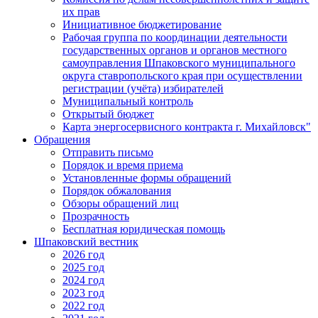
их прав
Инициативное бюджетирование
Рабочая группа по координации деятельности
государственных органов и органов местного
самоуправления Шпаковского муниципального
округа ставропольского края при осуществлении
регистрации (учёта) избирателей
Муниципальный контроль
Открытый бюджет
Карта энергосервисного контракта г. Михайловск"
Обращения
Отправить письмо
Порядок и время приема
Установленные формы обращений
Порядок обжалования
Обзоры обращений лиц
Прозрачность
Бесплатная юридическая помощь
Шпаковский вестник
2026 год
2025 год
2024 год
2023 год
2022 год