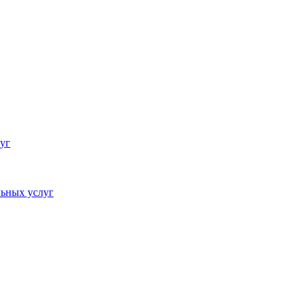
уг
ьных услуг