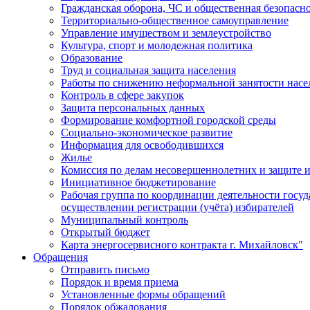
Гражданская оборона, ЧС и общественная безопасн
Территориально-общественное самоуправление
Управление имуществом и землеустройство
Культура, спорт и молодежная политика
Образование
Труд и социальная защита населения
Работы по снижению неформальной занятости насе
Контроль в сфере закупок
Защита персональных данных
Формирование комфортной городской среды
Социально-экономическое развитие
Информация для освободившихся
Жилье
Комиссия по делам несовершеннолетних и защите и
Инициативное бюджетирование
Рабочая группа по координации деятельности госу
осуществлении регистрации (учёта) избирателей
Муниципальный контроль
Открытый бюджет
Карта энергосервисного контракта г. Михайловск"
Обращения
Отправить письмо
Порядок и время приема
Установленные формы обращений
Порядок обжалования