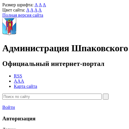
Размер шрифта:
A
A
A
Цвет сайта:
A
A
A
A
Полная версия сайта
Администрация Шпаковского 
Официальный интернет-портал
RSS
AAA
Карта сайта
Войти
Авторизация