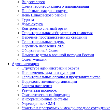
Видеогалерея
Схема территориального планирования
Почётные граждане округа
День Шпаковского района
Туризм
Дума округа
Контрольно счетный орган
Территориальная избирательная комиссия
Перечень пространственных сведений
Территориальные отделы
Перепись населения 2021
Общественный Совет
Памятные даты в военной истории России
Совет женщин
Администрация
Структура администрации округа
Полномочия, задачи и функции
Территориальные органы и представительства
Подведомственные организации
Защита населения
Результаты проверок
Статистическая информация
Информационные системы
Учрежденные СМИ
Участие в программах и международное сотруднич