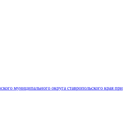
вского муниципального округа ставропольского края при