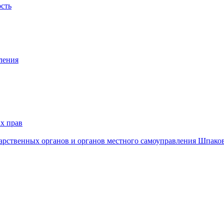
ость
ления
х прав
дарственных органов и органов местного самоуправления Шпако