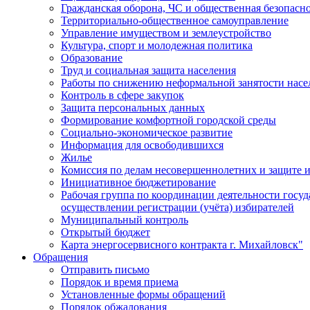
Гражданская оборона, ЧС и общественная безопасн
Территориально-общественное самоуправление
Управление имуществом и землеустройство
Культура, спорт и молодежная политика
Образование
Труд и социальная защита населения
Работы по снижению неформальной занятости насе
Контроль в сфере закупок
Защита персональных данных
Формирование комфортной городской среды
Социально-экономическое развитие
Информация для освободившихся
Жилье
Комиссия по делам несовершеннолетних и защите и
Инициативное бюджетирование
Рабочая группа по координации деятельности госу
осуществлении регистрации (учёта) избирателей
Муниципальный контроль
Открытый бюджет
Карта энергосервисного контракта г. Михайловск"
Обращения
Отправить письмо
Порядок и время приема
Установленные формы обращений
Порядок обжалования