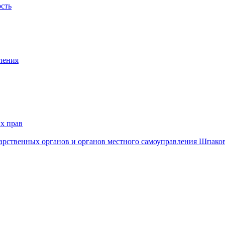
ость
ления
х прав
дарственных органов и органов местного самоуправления Шпако