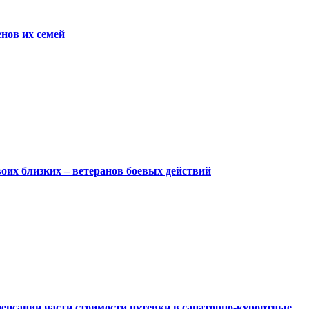
нов их семей
оих близких – ветеранов боевых действий
енсации части стоимости путевки в санаторно-курортные