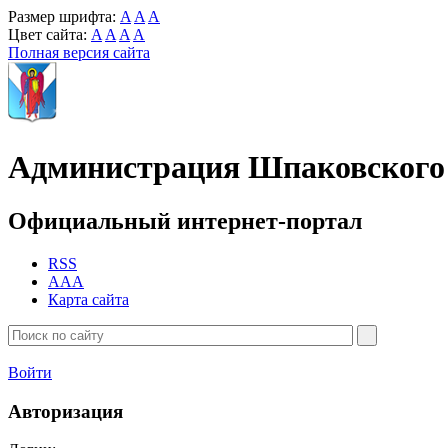
Размер шрифта:
A
A
A
Цвет сайта:
A
A
A
A
Полная версия сайта
Администрация Шпаковского 
Официальный интернет-портал
RSS
AAA
Карта сайта
Войти
Авторизация