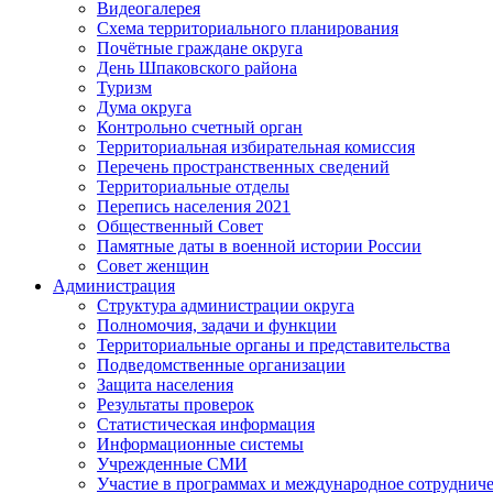
Видеогалерея
Схема территориального планирования
Почётные граждане округа
День Шпаковского района
Туризм
Дума округа
Контрольно счетный орган
Территориальная избирательная комиссия
Перечень пространственных сведений
Территориальные отделы
Перепись населения 2021
Общественный Совет
Памятные даты в военной истории России
Совет женщин
Администрация
Структура администрации округа
Полномочия, задачи и функции
Территориальные органы и представительства
Подведомственные организации
Защита населения
Результаты проверок
Статистическая информация
Информационные системы
Учрежденные СМИ
Участие в программах и международное сотруднич