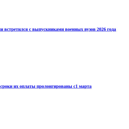
 встретился с выпускниками военных вузов 2026 года
сроки их оплаты пролонгированы с1 марта