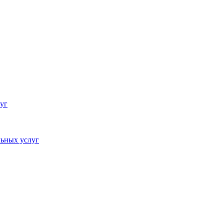
уг
ьных услуг