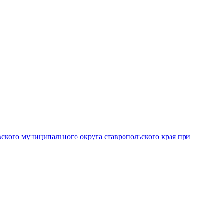
вского муниципального округа ставропольского края при