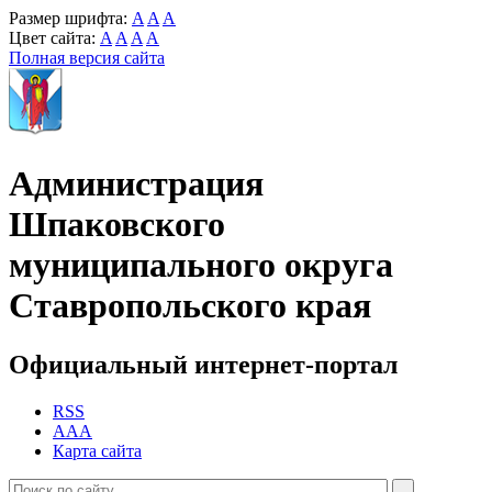
Размер шрифта:
A
A
A
Цвет сайта:
A
A
A
A
Полная версия сайта
Администрация
Шпаковского
муниципального округа
Ставропольского края
Официальный интернет-портал
RSS
AAA
Карта сайта