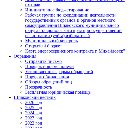
их прав
Инициативное бюджетирование
Рабочая группа по координации деятельности
государственных органов и органов местного
самоуправления Шпаковского муниципального
округа ставропольского края при осуществлении
регистрации (учёта) избирателей
Муниципальный контроль
Открытый бюджет
Карта энергосервисного контракта г. Михайловск"
Обращения
Отправить письмо
Порядок и время приема
Установленные формы обращений
Порядок обжалования
Обзоры обращений лиц
Прозрачность
Бесплатная юридическая помощь
Шпаковский вестник
2026 год
2025 год
2024 год
2023 год
2022 год