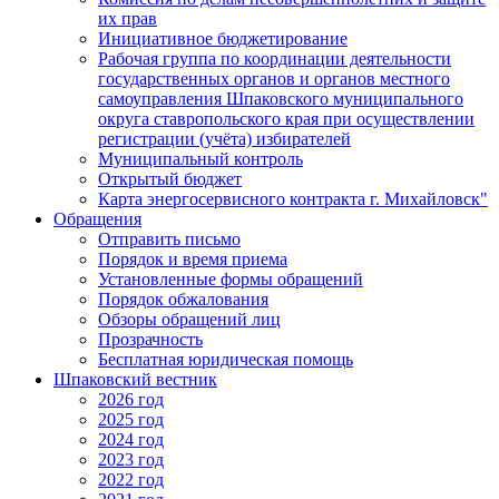
их прав
Инициативное бюджетирование
Рабочая группа по координации деятельности
государственных органов и органов местного
самоуправления Шпаковского муниципального
округа ставропольского края при осуществлении
регистрации (учёта) избирателей
Муниципальный контроль
Открытый бюджет
Карта энергосервисного контракта г. Михайловск"
Обращения
Отправить письмо
Порядок и время приема
Установленные формы обращений
Порядок обжалования
Обзоры обращений лиц
Прозрачность
Бесплатная юридическая помощь
Шпаковский вестник
2026 год
2025 год
2024 год
2023 год
2022 год