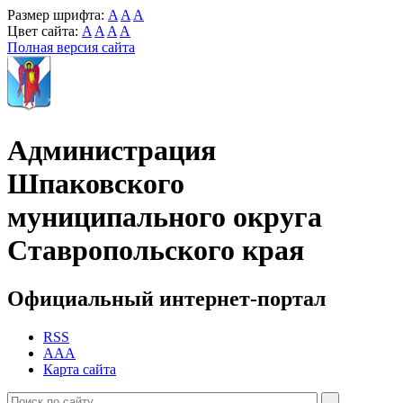
Размер шрифта:
A
A
A
Цвет сайта:
A
A
A
A
Полная версия сайта
Администрация
Шпаковского
муниципального округа
Ставропольского края
Официальный интернет-портал
RSS
AAA
Карта сайта