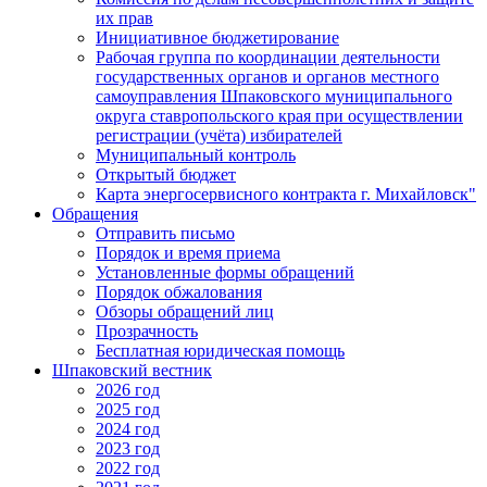
их прав
Инициативное бюджетирование
Рабочая группа по координации деятельности
государственных органов и органов местного
самоуправления Шпаковского муниципального
округа ставропольского края при осуществлении
регистрации (учёта) избирателей
Муниципальный контроль
Открытый бюджет
Карта энергосервисного контракта г. Михайловск"
Обращения
Отправить письмо
Порядок и время приема
Установленные формы обращений
Порядок обжалования
Обзоры обращений лиц
Прозрачность
Бесплатная юридическая помощь
Шпаковский вестник
2026 год
2025 год
2024 год
2023 год
2022 год