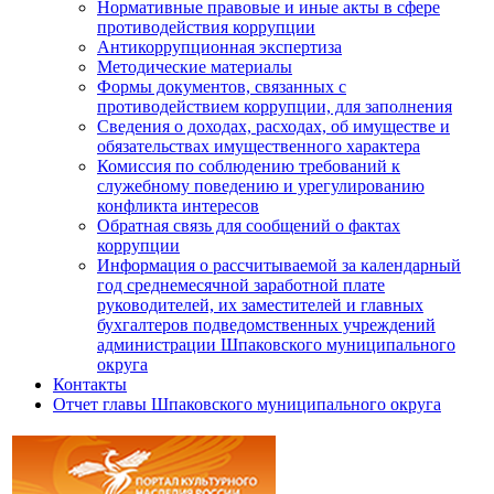
Нормативные правовые и иные акты в сфере
противодействия коррупции
Антикоррупционная экспертиза
Методические материалы
Формы документов, связанных с
противодействием коррупции, для заполнения
Сведения о доходах, расходах, об имуществе и
обязательствах имущественного характера
Комиссия по соблюдению требований к
служебному поведению и урегулированию
конфликта интересов
Обратная связь для сообщений о фактах
коррупции
Информация о рассчитываемой за календарный
год среднемесячной заработной плате
руководителей, их заместителей и главных
бухгалтеров подведомственных учреждений
администрации Шпаковского муниципального
округа
Контакты
Отчет главы Шпаковского муниципального округа