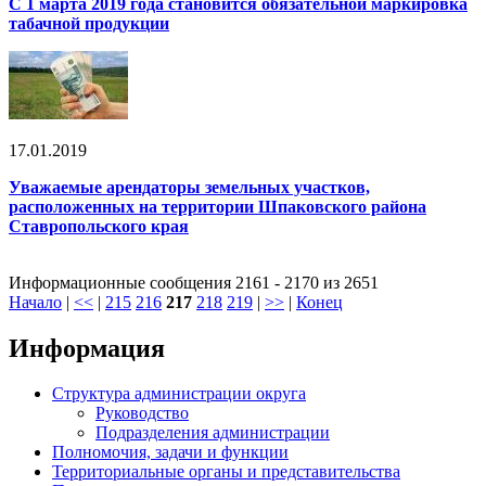
С 1 марта 2019 года становится обязательной маркировка
табачной продукции
17.01.2019
Уважаемые арендаторы земельных участков,
расположенных на территории Шпаковского района
Ставропольского края
Информационные сообщения 2161 - 2170 из 2651
Начало
|
<<
|
215
216
217
218
219
|
>>
|
Конец
Информация
Структура администрации округа
Руководство
Подразделения администрации
Полномочия, задачи и функции
Территориальные органы и представительства