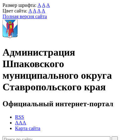
Размер шрифта:
A
A
A
Цвет сайта:
A
A
A
A
Полная версия сайта
Администрация
Шпаковского
муниципального округа
Ставропольского края
Официальный интернет-портал
RSS
AAA
Карта сайта