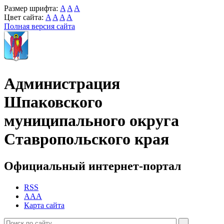
Размер шрифта:
A
A
A
Цвет сайта:
A
A
A
A
Полная версия сайта
Администрация
Шпаковского
муниципального округа
Ставропольского края
Официальный интернет-портал
RSS
AAA
Карта сайта