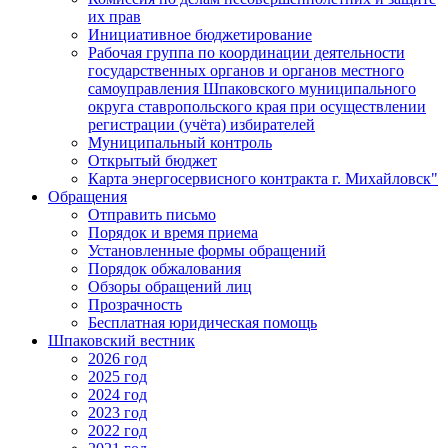
их прав
Инициативное бюджетирование
Рабочая группа по координации деятельности
государственных органов и органов местного
самоуправления Шпаковского муниципального
округа ставропольского края при осуществлении
регистрации (учёта) избирателей
Муниципальный контроль
Открытый бюджет
Карта энергосервисного контракта г. Михайловск"
Обращения
Отправить письмо
Порядок и время приема
Установленные формы обращений
Порядок обжалования
Обзоры обращений лиц
Прозрачность
Бесплатная юридическая помощь
Шпаковский вестник
2026 год
2025 год
2024 год
2023 год
2022 год