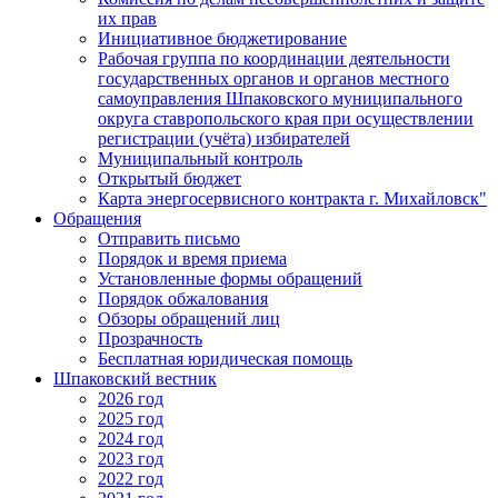
их прав
Инициативное бюджетирование
Рабочая группа по координации деятельности
государственных органов и органов местного
самоуправления Шпаковского муниципального
округа ставропольского края при осуществлении
регистрации (учёта) избирателей
Муниципальный контроль
Открытый бюджет
Карта энергосервисного контракта г. Михайловск"
Обращения
Отправить письмо
Порядок и время приема
Установленные формы обращений
Порядок обжалования
Обзоры обращений лиц
Прозрачность
Бесплатная юридическая помощь
Шпаковский вестник
2026 год
2025 год
2024 год
2023 год
2022 год