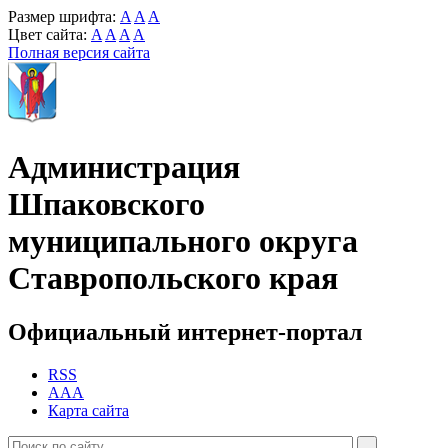
Размер шрифта:
A
A
A
Цвет сайта:
A
A
A
A
Полная версия сайта
Администрация
Шпаковского
муниципального округа
Ставропольского края
Официальный интернет-портал
RSS
AAA
Карта сайта