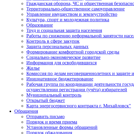
Гражданская оборона, ЧС и общественная безопасн
Территориально-общественное самоуправление
Управление имуществом и землеустройство
Культура, спорт и молодежная политика
Образование
Труд и социальная защита населения
Работы по снижению неформальной занятости насе
Контроль в сфере закупок
Защита персональных данных
Формирование комфортной городской среды
Социально-экономическое развитие
Информация для освободившихся
Жилье
Комиссия по делам несовершеннолетних и защите и
Инициативное бюджетирование
Рабочая группа по координации деятельности госу
осуществлении регистрации (учёта) избирателей
Муниципальный контроль
Открытый бюджет
Карта энергосервисного контракта г. Михайловск"
Обращения
Отправить письмо
Порядок и время приема
Установленные формы обращений
Порядок обжалования