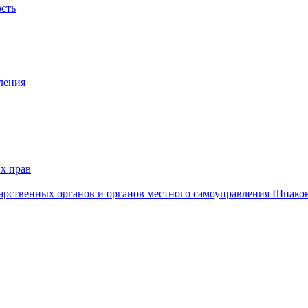
ость
ления
х прав
дарственных органов и органов местного самоуправления Шпако