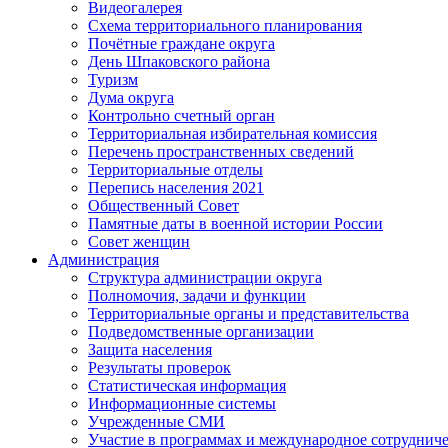
Видеогалерея
Схема территориального планирования
Почётные граждане округа
День Шпаковского района
Туризм
Дума округа
Контрольно счетный орган
Территориальная избирательная комиссия
Перечень пространственных сведений
Территориальные отделы
Перепись населения 2021
Общественный Совет
Памятные даты в военной истории России
Совет женщин
Администрация
Структура администрации округа
Полномочия, задачи и функции
Территориальные органы и представительства
Подведомственные организации
Защита населения
Результаты проверок
Статистическая информация
Информационные системы
Учрежденные СМИ
Участие в программах и международное сотруднич