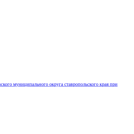
вского муниципального округа ставропольского края при