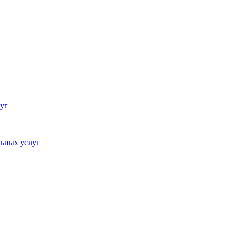
уг
ьных услуг