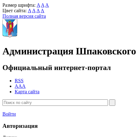
Размер шрифта:
A
A
A
Цвет сайта:
A
A
A
A
Полная версия сайта
Администрация Шпаковского 
Официальный интернет-портал
RSS
AAA
Карта сайта
Войти
Авторизация