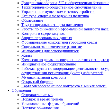
Гражданская оборона, ЧС и общественная безопасн
Территориально-общественное самоуправление
Управление имуществом и землеустройство
Культура, спорт и молодежная политика
Образование
Труд и социальная защита населения
Работы по снижению неформальной занятости насе
Контроль в сфере закупок
Защита персональных данных
Формирование комфортной городской среды
Социально-экономическое развитие
Информация для освободившихся
Жилье
Комиссия по делам несовершеннолетних и защите и
Инициативное бюджетирование
Рабочая группа по координации деятельности госу
осуществлении регистрации (учёта) избирателей
Муниципальный контроль
Открытый бюджет
Карта энергосервисного контракта г. Михайловск"
Обращения
Отправить письмо
Порядок и время приема
Установленные формы обращений
Порядок обжалования