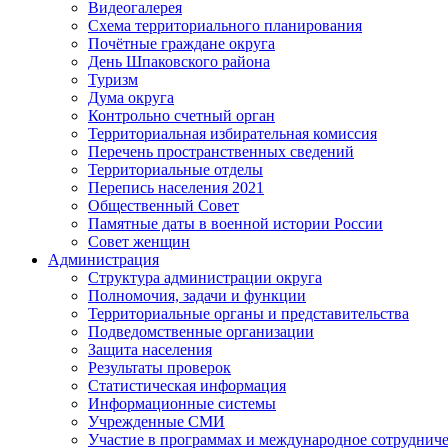
Видеогалерея
Схема территориального планирования
Почётные граждане округа
День Шпаковского района
Туризм
Дума округа
Контрольно счетный орган
Территориальная избирательная комиссия
Перечень пространственных сведений
Территориальные отделы
Перепись населения 2021
Общественный Совет
Памятные даты в военной истории России
Совет женщин
Администрация
Структура администрации округа
Полномочия, задачи и функции
Территориальные органы и представительства
Подведомственные организации
Защита населения
Результаты проверок
Статистическая информация
Информационные системы
Учрежденные СМИ
Участие в программах и международное сотруднич