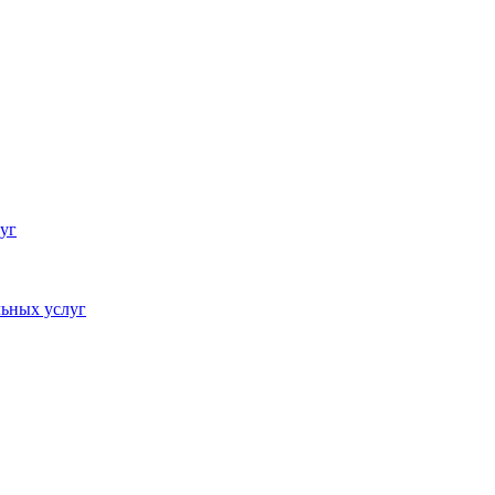
уг
ьных услуг