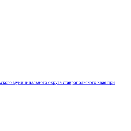
вского муниципального округа ставропольского края при