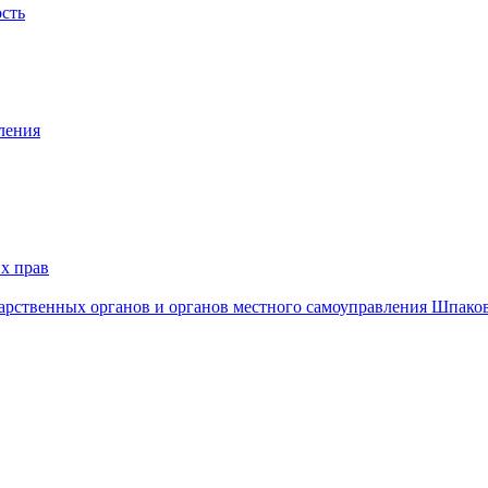
ость
ления
х прав
дарственных органов и органов местного самоуправления Шпако