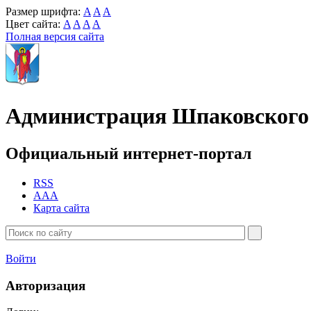
Размер шрифта:
A
A
A
Цвет сайта:
A
A
A
A
Полная версия сайта
Администрация Шпаковского 
Официальный интернет-портал
RSS
AAA
Карта сайта
Войти
Авторизация