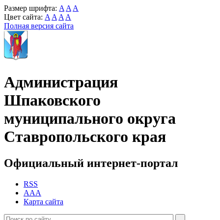
Размер шрифта:
A
A
A
Цвет сайта:
A
A
A
A
Полная версия сайта
Администрация
Шпаковского
муниципального округа
Ставропольского края
Официальный интернет-портал
RSS
AAA
Карта сайта