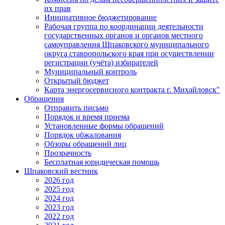
их прав
Инициативное бюджетирование
Рабочая группа по координации деятельности
государственных органов и органов местного
самоуправления Шпаковского муниципального
округа ставропольского края при осуществлении
регистрации (учёта) избирателей
Муниципальный контроль
Открытый бюджет
Карта энергосервисного контракта г. Михайловск"
Обращения
Отправить письмо
Порядок и время приема
Установленные формы обращений
Порядок обжалования
Обзоры обращений лиц
Прозрачность
Бесплатная юридическая помощь
Шпаковский вестник
2026 год
2025 год
2024 год
2023 год
2022 год