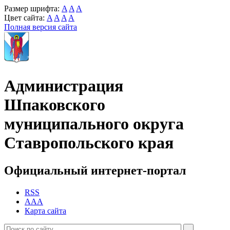
Размер шрифта:
A
A
A
Цвет сайта:
A
A
A
A
Полная версия сайта
Администрация
Шпаковского
муниципального округа
Ставропольского края
Официальный интернет-портал
RSS
AAA
Карта сайта