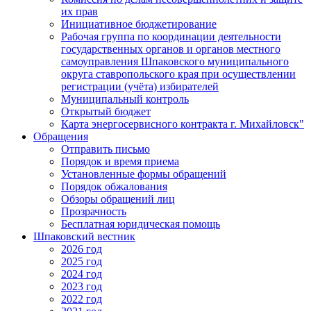
их прав
Инициативное бюджетирование
Рабочая группа по координации деятельности
государственных органов и органов местного
самоуправления Шпаковского муниципального
округа ставропольского края при осуществлении
регистрации (учёта) избирателей
Муниципальный контроль
Открытый бюджет
Карта энергосервисного контракта г. Михайловск"
Обращения
Отправить письмо
Порядок и время приема
Установленные формы обращений
Порядок обжалования
Обзоры обращений лиц
Прозрачность
Бесплатная юридическая помощь
Шпаковский вестник
2026 год
2025 год
2024 год
2023 год
2022 год