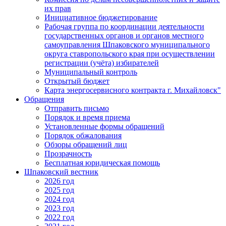
их прав
Инициативное бюджетирование
Рабочая группа по координации деятельности
государственных органов и органов местного
самоуправления Шпаковского муниципального
округа ставропольского края при осуществлении
регистрации (учёта) избирателей
Муниципальный контроль
Открытый бюджет
Карта энергосервисного контракта г. Михайловск"
Обращения
Отправить письмо
Порядок и время приема
Установленные формы обращений
Порядок обжалования
Обзоры обращений лиц
Прозрачность
Бесплатная юридическая помощь
Шпаковский вестник
2026 год
2025 год
2024 год
2023 год
2022 год