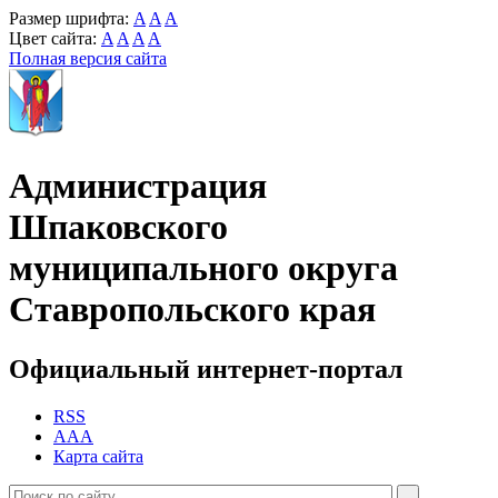
Размер шрифта:
A
A
A
Цвет сайта:
A
A
A
A
Полная версия сайта
Администрация
Шпаковского
муниципального округа
Ставропольского края
Официальный интернет-портал
RSS
AAA
Карта сайта