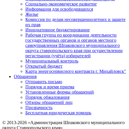
Социально-экономическое развитие
Информация для освободившихся
Жилье
Комиссия по делам несовершеннолетних и защите
их прав
Инициативное бюджетирование
Рабочая группа по координации деятельности
государственных органов и органов местного
самоуправления Шпаковского муниципального
округа ставропольского края при осуществлении
регистрации (учёта) избирателей
Муниципальный контроль
Открытый бюджет
Карта энергосервисного контракта г. Михайловск"
Обращения
Отправить письмо
Порядок и время приема
Установленные формы обращений
Порядок обжалования
Обзоры обращений лиц
Прозрачность
Бесплатная юридическая помощь
© 2013-2026 «Администрация Шпаковского муниципального
округа Ставропольского края»