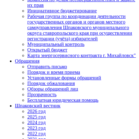
их прав
Инициативное бюджетирование
Рабочая группа по координации деятельности
государственных органов и органов местного
самоуправления Шпаковского муниципального
округа ставропольского края при осуществлении
регистрации (учёта) избирателей
Муниципальный контроль
Открытый бюджет
Карта энергосервисного контракта г. Михайловск"
Обращения
Отправить письмо
Порядок и время приема
Установленные формы обращений
Порядок обжалования
Обзоры обращений лиц
Прозрачность
Бесплатная юридическая помощь
Шпаковский вестник
2026 год
2025 год
2024 год
2023 год
2022 год