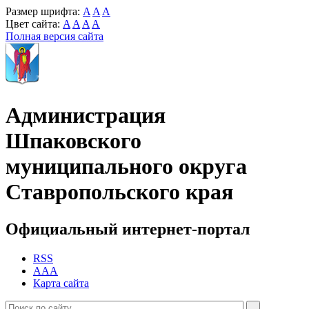
Размер шрифта:
A
A
A
Цвет сайта:
A
A
A
A
Полная версия сайта
Администрация
Шпаковского
муниципального округа
Ставропольского края
Официальный интернет-портал
RSS
AAA
Карта сайта