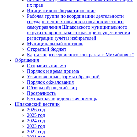
их прав
Инициативное бюджетирование
Рабочая группа по координации деятельности
государственных органов и органов местного
самоуправления Шпаковского муниципального
округа ставропольского края при осуществлении
регистрации (учёта) избирателей
Муниципальный контроль
Открытый бюджет
Карта энергосервисного контракта г. Михайловск"
Обращения
Отправить письмо
Порядок и время приема
Установленные формы обращений
Порядок обжалования
Обзоры обращений лиц
Прозрачность
Бесплатная юридическая помощь
Шпаковский вестник
2026 год
2025 год
2024 год
2023 год
2022 год