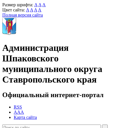
Размер шрифта:
A
A
A
Цвет сайта:
A
A
A
A
Полная версия сайта
Администрация
Шпаковского
муниципального округа
Ставропольского края
Официальный интернет-портал
RSS
AAA
Карта сайта