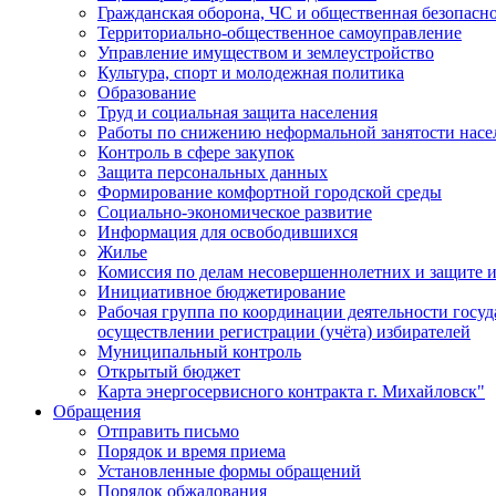
Гражданская оборона, ЧС и общественная безопасн
Территориально-общественное самоуправление
Управление имуществом и землеустройство
Культура, спорт и молодежная политика
Образование
Труд и социальная защита населения
Работы по снижению неформальной занятости насе
Контроль в сфере закупок
Защита персональных данных
Формирование комфортной городской среды
Социально-экономическое развитие
Информация для освободившихся
Жилье
Комиссия по делам несовершеннолетних и защите и
Инициативное бюджетирование
Рабочая группа по координации деятельности госу
осуществлении регистрации (учёта) избирателей
Муниципальный контроль
Открытый бюджет
Карта энергосервисного контракта г. Михайловск"
Обращения
Отправить письмо
Порядок и время приема
Установленные формы обращений
Порядок обжалования