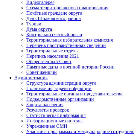
Видеогалерея
Схема территориального планирования
Почётные граждане округа
День Шпаковского района
Туризм
Дума округа
Контрольно счетный орган
Территориальная избирательная комиссия
Перечень пространственных сведений
Территориальные отделы
Перепись населения 2021
Общественный Совет
Памятные даты в военной истории России
Совет женщин
Администрация
Структура администрации округа
Полномочия, задачи и функции
Территориальные органы и представительства
Подведомственные организации
Защита населения
Результаты проверок
Статистическая информация
Информационные системы
Учрежденные СМИ
Участие в программах и международное сотруднич