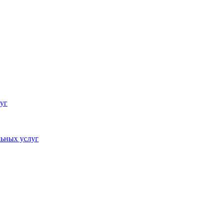
уг
ьных услуг