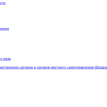
ость
ления
х прав
дарственных органов и органов местного самоуправления Шпако