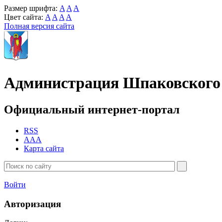
Размер шрифта:
A
A
A
Цвет сайта:
A
A
A
A
Полная версия сайта
Администрация Шпаковского 
Официальный интернет-портал
RSS
AAA
Карта сайта
Войти
Авторизация