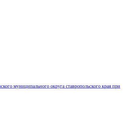
вского муниципального округа ставропольского края при