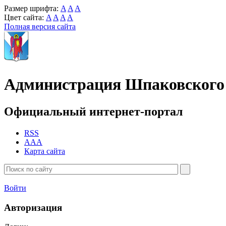
Размер шрифта:
A
A
A
Цвет сайта:
A
A
A
A
Полная версия сайта
Администрация Шпаковского 
Официальный интернет-портал
RSS
AAA
Карта сайта
Войти
Авторизация