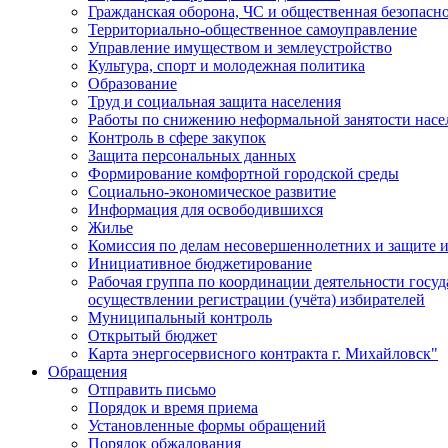
Гражданская оборона, ЧС и общественная безопасн
Территориально-общественное самоуправление
Управление имуществом и землеустройство
Культура, спорт и молодежная политика
Образование
Труд и социальная защита населения
Работы по снижению неформальной занятости насе
Контроль в сфере закупок
Защита персональных данных
Формирование комфортной городской среды
Социально-экономическое развитие
Информация для освободившихся
Жилье
Комиссия по делам несовершеннолетних и защите и
Инициативное бюджетирование
Рабочая группа по координации деятельности госу
осуществлении регистрации (учёта) избирателей
Муниципальный контроль
Открытый бюджет
Карта энергосервисного контракта г. Михайловск"
Обращения
Отправить письмо
Порядок и время приема
Установленные формы обращений
Порядок обжалования