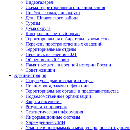
Видеогалерея
Схема территориального планирования
Почётные граждане округа
День Шпаковского района
Туризм
Дума округа
Контрольно счетный орган
Территориальная избирательная комиссия
Перечень пространственных сведений
Территориальные отделы
Перепись населения 2021
Общественный Совет
Памятные даты в военной истории России
Совет женщин
Администрация
Структура администрации округа
Полномочия, задачи и функции
Территориальные органы и представительства
Подведомственные организации
Защита населения
Результаты проверок
Статистическая информация
Информационные системы
Учрежденные СМИ
Участие в программах и международное сотруднич