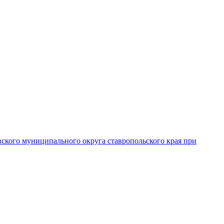
вского муниципального округа ставропольского края при