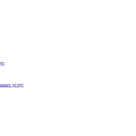
уг
ьных услуг