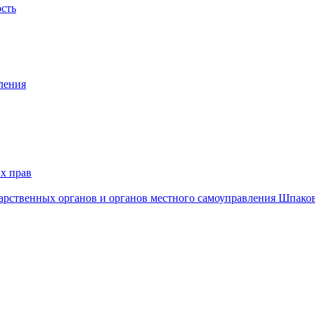
ость
ления
х прав
дарственных органов и органов местного самоуправления Шпако