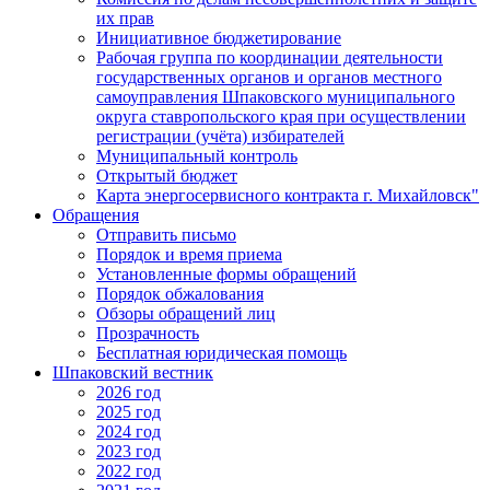
их прав
Инициативное бюджетирование
Рабочая группа по координации деятельности
государственных органов и органов местного
самоуправления Шпаковского муниципального
округа ставропольского края при осуществлении
регистрации (учёта) избирателей
Муниципальный контроль
Открытый бюджет
Карта энергосервисного контракта г. Михайловск"
Обращения
Отправить письмо
Порядок и время приема
Установленные формы обращений
Порядок обжалования
Обзоры обращений лиц
Прозрачность
Бесплатная юридическая помощь
Шпаковский вестник
2026 год
2025 год
2024 год
2023 год
2022 год