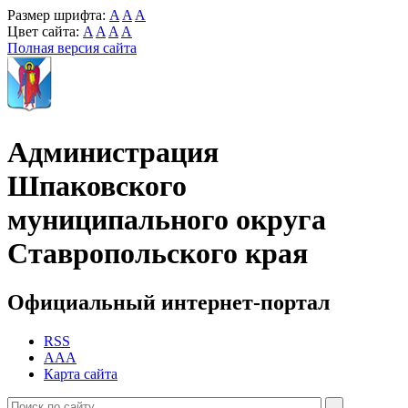
Размер шрифта:
A
A
A
Цвет сайта:
A
A
A
A
Полная версия сайта
Администрация
Шпаковского
муниципального округа
Ставропольского края
Официальный интернет-портал
RSS
AAA
Карта сайта