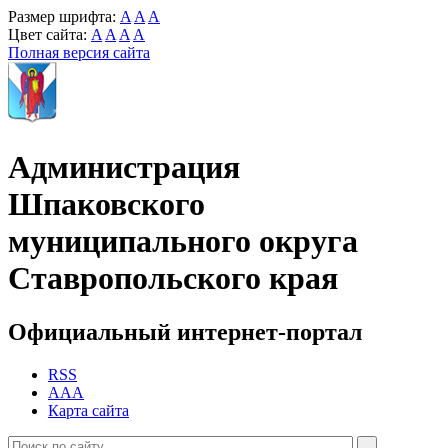
Размер шрифта:
A
A
A
Цвет сайта:
A
A
A
A
Полная версия сайта
Администрация
Шпаковского
муниципального округа
Ставропольского края
Официальный интернет-портал
RSS
AAA
Карта сайта