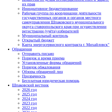
их прав
Инициативное бюджетирование
Рабочая группа по координации деятельности
государственных органов и органов местного
самоуправления Шпаковского муниципального
округа ставропольского края при осуществлении
регистрации (учёта) избирателей
Муниципальный контроль
Открытый бюджет
Карта энергосервисного контракта г. Михайловск"
Обращения
Отправить письмо
Порядок и время приема
Установленные формы обращений
Порядок обжалования
Обзоры обращений лиц
Прозрачность
Бесплатная юридическая помощь
Шпаковский вестник
2026 год
2025 год
2024 год
2023 год
2022 год