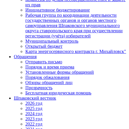
их прав
Инициативное бюджетирование
Рабочая группа по координации деятельности
государственных органов и органов местного
самоуправления Шпаковского муниципального
округа ставропольского края при осуществлении
регистрации (учёта) избирателей
Муниципальный контроль
Открытый бюджет
Карта энергосервисного контракта г. Михайловск"
Обращения
Отправить письмо
Порядок и время приема
Установленные формы обращений
Порядок обжалования
Обзоры обращений лиц
Прозрачность
Бесплатная юридическая помощь
Шпаковский вестник
2026 год
2025 год
2024 год
2023 год
2022 год