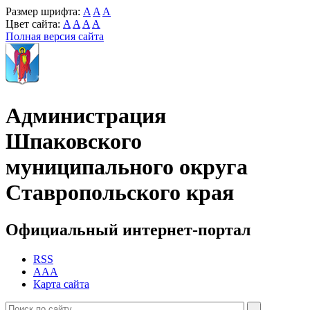
Размер шрифта:
A
A
A
Цвет сайта:
A
A
A
A
Полная версия сайта
Администрация
Шпаковского
муниципального округа
Ставропольского края
Официальный интернет-портал
RSS
AAA
Карта сайта