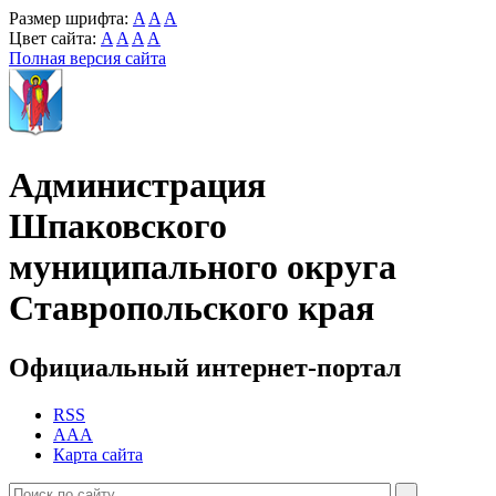
Размер шрифта:
A
A
A
Цвет сайта:
A
A
A
A
Полная версия сайта
Администрация
Шпаковского
муниципального округа
Ставропольского края
Официальный интернет-портал
RSS
AAA
Карта сайта