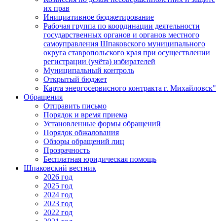
их прав
Инициативное бюджетирование
Рабочая группа по координации деятельности
государственных органов и органов местного
самоуправления Шпаковского муниципального
округа ставропольского края при осуществлении
регистрации (учёта) избирателей
Муниципальный контроль
Открытый бюджет
Карта энергосервисного контракта г. Михайловск"
Обращения
Отправить письмо
Порядок и время приема
Установленные формы обращений
Порядок обжалования
Обзоры обращений лиц
Прозрачность
Бесплатная юридическая помощь
Шпаковский вестник
2026 год
2025 год
2024 год
2023 год
2022 год