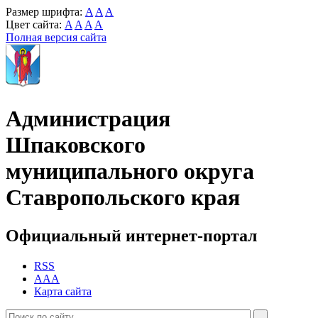
Размер шрифта:
A
A
A
Цвет сайта:
A
A
A
A
Полная версия сайта
Администрация
Шпаковского
муниципального округа
Ставропольского края
Официальный интернет-портал
RSS
AAA
Карта сайта