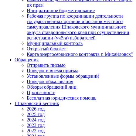
их прав
Инициативное бюджетирование
Рабочая группа по координации деятельности
государственных органов и органов местного
самоуправления Шпаковского муниципального
округа ставропольского края при осуществлении
регистрации (учёта) избирателей
Муниципальный контроль
Открытый бюджет
Карта энергосервисного контракта г. Михайловск"
Обращения
Отправить письмо
Порядок и время приема
Установленные формы обращений
Порядок обжалования
Обзоры обращений лиц
Прозрачность
Бесплатная юридическая помощь
Шпаковский вестник
2026 год
2025 год
2024 год
2023 год
2022 год