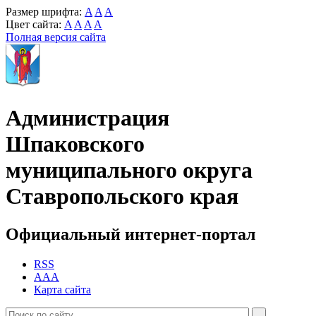
Размер шрифта:
A
A
A
Цвет сайта:
A
A
A
A
Полная версия сайта
Администрация
Шпаковского
муниципального округа
Ставропольского края
Официальный интернет-портал
RSS
AAA
Карта сайта