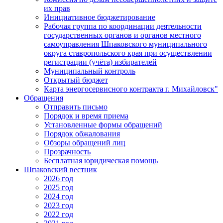
их прав
Инициативное бюджетирование
Рабочая группа по координации деятельности
государственных органов и органов местного
самоуправления Шпаковского муниципального
округа ставропольского края при осуществлении
регистрации (учёта) избирателей
Муниципальный контроль
Открытый бюджет
Карта энергосервисного контракта г. Михайловск"
Обращения
Отправить письмо
Порядок и время приема
Установленные формы обращений
Порядок обжалования
Обзоры обращений лиц
Прозрачность
Бесплатная юридическая помощь
Шпаковский вестник
2026 год
2025 год
2024 год
2023 год
2022 год