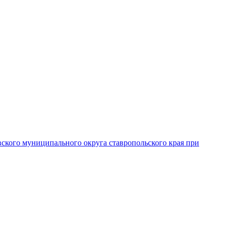
вского муниципального округа ставропольского края при