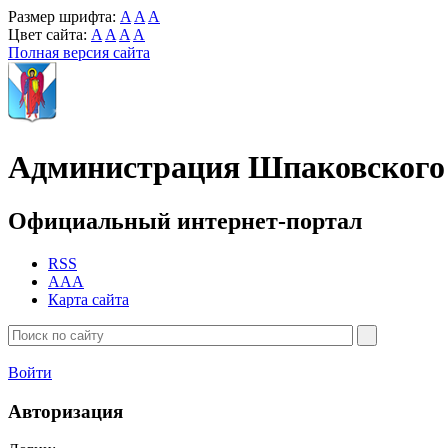
Размер шрифта:
A
A
A
Цвет сайта:
A
A
A
A
Полная версия сайта
Администрация Шпаковского 
Официальный интернет-портал
RSS
AAA
Карта сайта
Войти
Авторизация