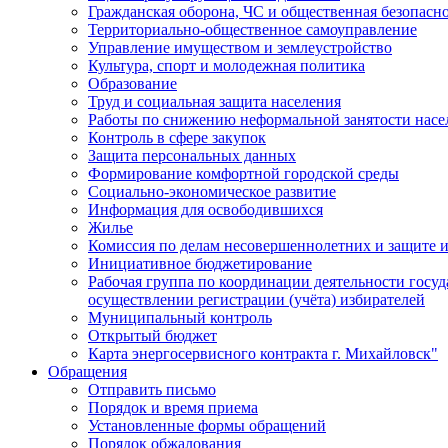
Гражданская оборона, ЧС и общественная безопасн
Территориально-общественное самоуправление
Управление имуществом и землеустройство
Культура, спорт и молодежная политика
Образование
Труд и социальная защита населения
Работы по снижению неформальной занятости насе
Контроль в сфере закупок
Защита персональных данных
Формирование комфортной городской среды
Социально-экономическое развитие
Информация для освободившихся
Жилье
Комиссия по делам несовершеннолетних и защите и
Инициативное бюджетирование
Рабочая группа по координации деятельности госу
осуществлении регистрации (учёта) избирателей
Муниципальный контроль
Открытый бюджет
Карта энергосервисного контракта г. Михайловск"
Обращения
Отправить письмо
Порядок и время приема
Установленные формы обращений
Порядок обжалования