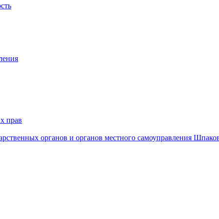
ость
ления
х прав
дарственных органов и органов местного самоуправления Шпако