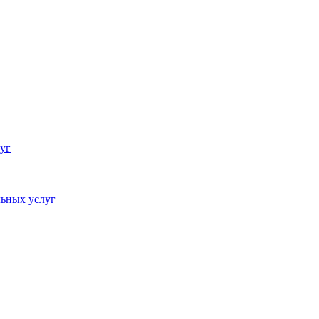
уг
ьных услуг