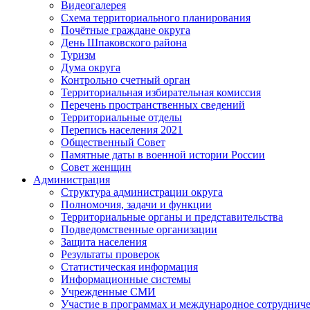
Видеогалерея
Схема территориального планирования
Почётные граждане округа
День Шпаковского района
Туризм
Дума округа
Контрольно счетный орган
Территориальная избирательная комиссия
Перечень пространственных сведений
Территориальные отделы
Перепись населения 2021
Общественный Совет
Памятные даты в военной истории России
Совет женщин
Администрация
Структура администрации округа
Полномочия, задачи и функции
Территориальные органы и представительства
Подведомственные организации
Защита населения
Результаты проверок
Статистическая информация
Информационные системы
Учрежденные СМИ
Участие в программах и международное сотруднич