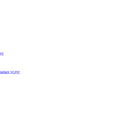
уг
ьных услуг