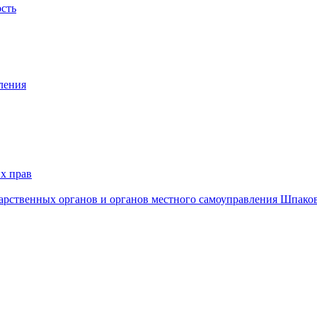
ость
ления
х прав
дарственных органов и органов местного самоуправления Шпако