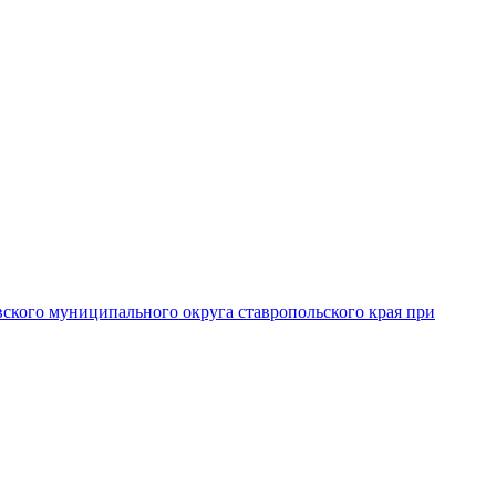
вского муниципального округа ставропольского края при