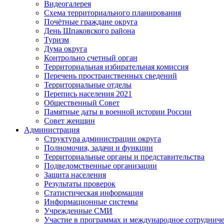
Видеогалерея
Схема территориального планирования
Почётные граждане округа
День Шпаковского района
Туризм
Дума округа
Контрольно счетный орган
Территориальная избирательная комиссия
Перечень пространственных сведений
Территориальные отделы
Перепись населения 2021
Общественный Совет
Памятные даты в военной истории России
Совет женщин
Администрация
Структура администрации округа
Полномочия, задачи и функции
Территориальные органы и представительства
Подведомственные организации
Защита населения
Результаты проверок
Статистическая информация
Информационные системы
Учрежденные СМИ
Участие в программах и международное сотруднич