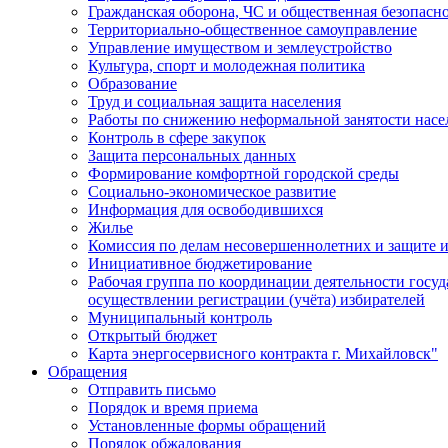
Гражданская оборона, ЧС и общественная безопасн
Территориально-общественное самоуправление
Управление имуществом и землеустройство
Культура, спорт и молодежная политика
Образование
Труд и социальная защита населения
Работы по снижению неформальной занятости насе
Контроль в сфере закупок
Защита персональных данных
Формирование комфортной городской среды
Социально-экономическое развитие
Информация для освободившихся
Жилье
Комиссия по делам несовершеннолетних и защите и
Инициативное бюджетирование
Рабочая группа по координации деятельности госу
осуществлении регистрации (учёта) избирателей
Муниципальный контроль
Открытый бюджет
Карта энергосервисного контракта г. Михайловск"
Обращения
Отправить письмо
Порядок и время приема
Установленные формы обращений
Порядок обжалования