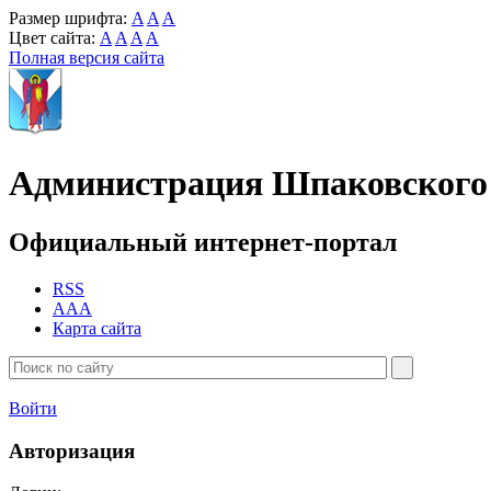
Размер шрифта:
A
A
A
Цвет сайта:
A
A
A
A
Полная версия сайта
Администрация Шпаковского 
Официальный интернет-портал
RSS
AAA
Карта сайта
Войти
Авторизация