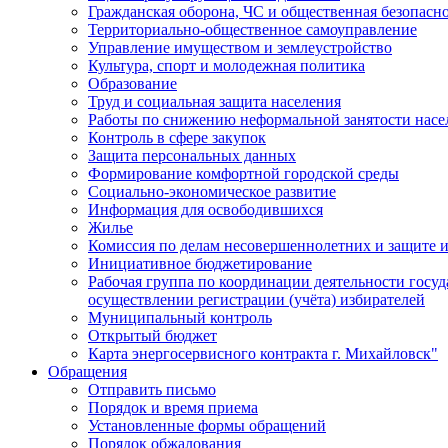
Гражданская оборона, ЧС и общественная безопасн
Территориально-общественное самоуправление
Управление имуществом и землеустройство
Культура, спорт и молодежная политика
Образование
Труд и социальная защита населения
Работы по снижению неформальной занятости насе
Контроль в сфере закупок
Защита персональных данных
Формирование комфортной городской среды
Социально-экономическое развитие
Информация для освободившихся
Жилье
Комиссия по делам несовершеннолетних и защите и
Инициативное бюджетирование
Рабочая группа по координации деятельности госу
осуществлении регистрации (учёта) избирателей
Муниципальный контроль
Открытый бюджет
Карта энергосервисного контракта г. Михайловск"
Обращения
Отправить письмо
Порядок и время приема
Установленные формы обращений
Порядок обжалования