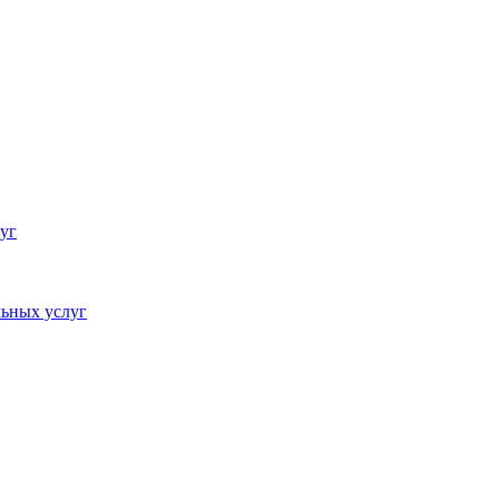
уг
ьных услуг