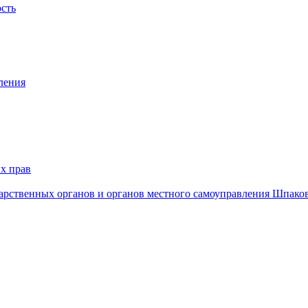
ость
ления
х прав
дарственных органов и органов местного самоуправления Шпако