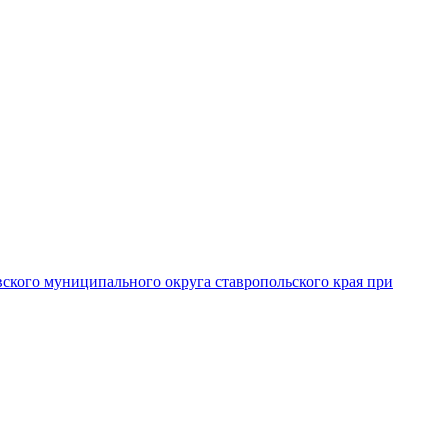
вского муниципального округа ставропольского края при