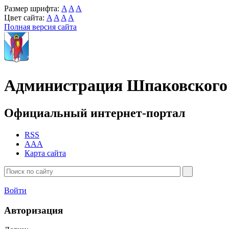
Размер шрифта:
A
A
A
Цвет сайта:
A
A
A
A
Полная версия сайта
Администрация Шпаковского 
Официальный интернет-портал
RSS
AAA
Карта сайта
Войти
Авторизация