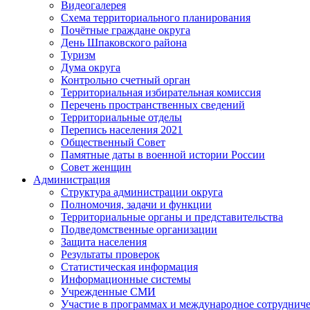
Видеогалерея
Схема территориального планирования
Почётные граждане округа
День Шпаковского района
Туризм
Дума округа
Контрольно счетный орган
Территориальная избирательная комиссия
Перечень пространственных сведений
Территориальные отделы
Перепись населения 2021
Общественный Совет
Памятные даты в военной истории России
Совет женщин
Администрация
Структура администрации округа
Полномочия, задачи и функции
Территориальные органы и представительства
Подведомственные организации
Защита населения
Результаты проверок
Статистическая информация
Информационные системы
Учрежденные СМИ
Участие в программах и международное сотруднич