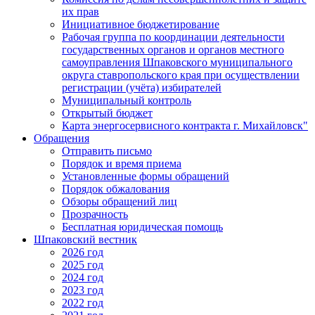
их прав
Инициативное бюджетирование
Рабочая группа по координации деятельности
государственных органов и органов местного
самоуправления Шпаковского муниципального
округа ставропольского края при осуществлении
регистрации (учёта) избирателей
Муниципальный контроль
Открытый бюджет
Карта энергосервисного контракта г. Михайловск"
Обращения
Отправить письмо
Порядок и время приема
Установленные формы обращений
Порядок обжалования
Обзоры обращений лиц
Прозрачность
Бесплатная юридическая помощь
Шпаковский вестник
2026 год
2025 год
2024 год
2023 год
2022 год