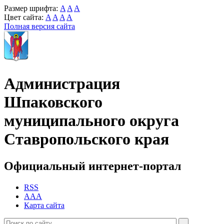
Размер шрифта:
A
A
A
Цвет сайта:
A
A
A
A
Полная версия сайта
Администрация
Шпаковского
муниципального округа
Ставропольского края
Официальный интернет-портал
RSS
AAA
Карта сайта