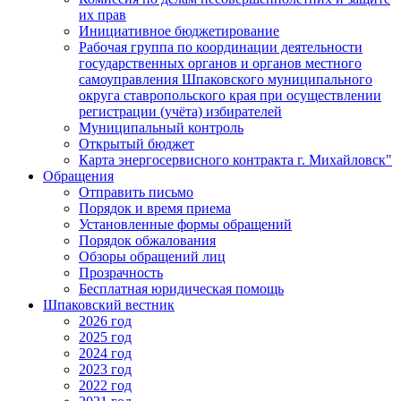
их прав
Инициативное бюджетирование
Рабочая группа по координации деятельности
государственных органов и органов местного
самоуправления Шпаковского муниципального
округа ставропольского края при осуществлении
регистрации (учёта) избирателей
Муниципальный контроль
Открытый бюджет
Карта энергосервисного контракта г. Михайловск"
Обращения
Отправить письмо
Порядок и время приема
Установленные формы обращений
Порядок обжалования
Обзоры обращений лиц
Прозрачность
Бесплатная юридическая помощь
Шпаковский вестник
2026 год
2025 год
2024 год
2023 год
2022 год