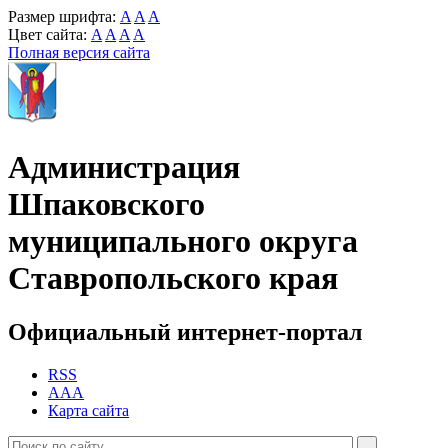
Размер шрифта:
A
A
A
Цвет сайта:
A
A
A
A
Полная версия сайта
Администрация
Шпаковского
муниципального округа
Ставропольского края
Официальный интернет-портал
RSS
AAA
Карта сайта