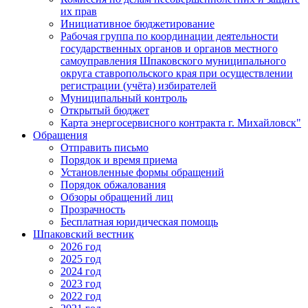
их прав
Инициативное бюджетирование
Рабочая группа по координации деятельности
государственных органов и органов местного
самоуправления Шпаковского муниципального
округа ставропольского края при осуществлении
регистрации (учёта) избирателей
Муниципальный контроль
Открытый бюджет
Карта энергосервисного контракта г. Михайловск"
Обращения
Отправить письмо
Порядок и время приема
Установленные формы обращений
Порядок обжалования
Обзоры обращений лиц
Прозрачность
Бесплатная юридическая помощь
Шпаковский вестник
2026 год
2025 год
2024 год
2023 год
2022 год