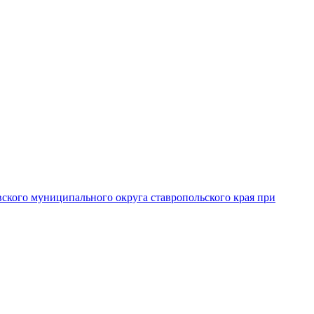
вского муниципального округа ставропольского края при