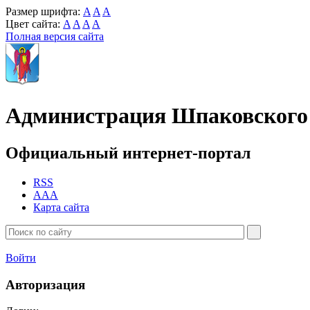
Размер шрифта:
A
A
A
Цвет сайта:
A
A
A
A
Полная версия сайта
Администрация Шпаковского 
Официальный интернет-портал
RSS
AAA
Карта сайта
Войти
Авторизация