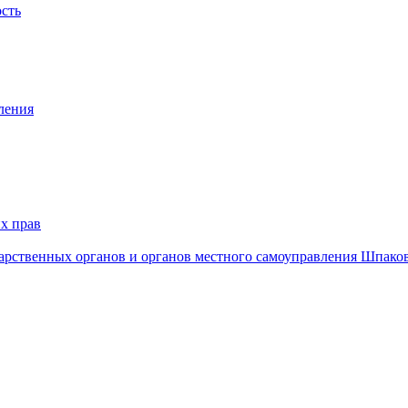
ость
ления
х прав
дарственных органов и органов местного самоуправления Шпако