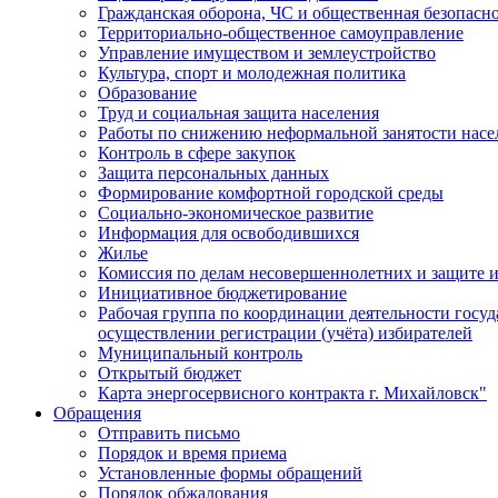
Гражданская оборона, ЧС и общественная безопасн
Территориально-общественное самоуправление
Управление имуществом и землеустройство
Культура, спорт и молодежная политика
Образование
Труд и социальная защита населения
Работы по снижению неформальной занятости насе
Контроль в сфере закупок
Защита персональных данных
Формирование комфортной городской среды
Социально-экономическое развитие
Информация для освободившихся
Жилье
Комиссия по делам несовершеннолетних и защите и
Инициативное бюджетирование
Рабочая группа по координации деятельности госу
осуществлении регистрации (учёта) избирателей
Муниципальный контроль
Открытый бюджет
Карта энергосервисного контракта г. Михайловск"
Обращения
Отправить письмо
Порядок и время приема
Установленные формы обращений
Порядок обжалования