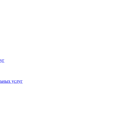
уг
ьных услуг