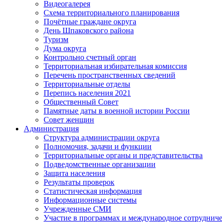
Видеогалерея
Схема территориального планирования
Почётные граждане округа
День Шпаковского района
Туризм
Дума округа
Контрольно счетный орган
Территориальная избирательная комиссия
Перечень пространственных сведений
Территориальные отделы
Перепись населения 2021
Общественный Совет
Памятные даты в военной истории России
Совет женщин
Администрация
Структура администрации округа
Полномочия, задачи и функции
Территориальные органы и представительства
Подведомственные организации
Защита населения
Результаты проверок
Статистическая информация
Информационные системы
Учрежденные СМИ
Участие в программах и международное сотруднич