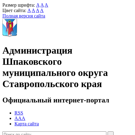
Размер шрифта:
A
A
A
Цвет сайта:
A
A
A
A
Полная версия сайта
Администрация
Шпаковского
муниципального округа
Ставропольского края
Официальный интернет-портал
RSS
AAA
Карта сайта