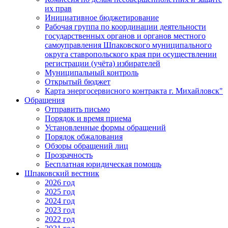
их прав
Инициативное бюджетирование
Рабочая группа по координации деятельности
государственных органов и органов местного
самоуправления Шпаковского муниципального
округа ставропольского края при осуществлении
регистрации (учёта) избирателей
Муниципальный контроль
Открытый бюджет
Карта энергосервисного контракта г. Михайловск"
Обращения
Отправить письмо
Порядок и время приема
Установленные формы обращений
Порядок обжалования
Обзоры обращений лиц
Прозрачность
Бесплатная юридическая помощь
Шпаковский вестник
2026 год
2025 год
2024 год
2023 год
2022 год